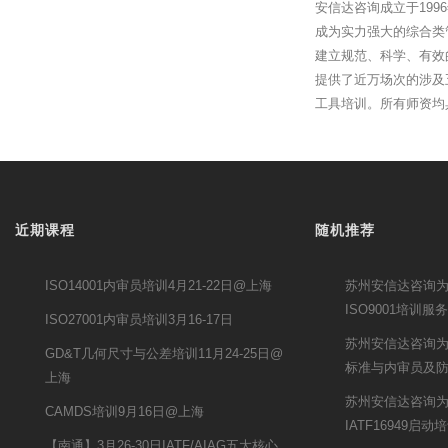
安信达咨询成立于19
成为实力强大的综合类
建立规范、科学、有效
提供了近万场次的涉及
工具培训。所有师资均
近期课程
随机推荐
ISO14001内审员培训4月21-22日@上海
苏州安信达咨询为鹏
ISO9001培训服务
ISO27001内审员培训3月16-17日
苏州安信达咨询为
GD&T几何尺寸与公差培训11月24-25日@
标准与内审员及
上海
苏州安信达咨询
CAMDS培训9月16日@上海
IATF16949启动
【南通】3月26-30日IATF/AIAG五大核心