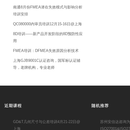
南通8月份FMEA潜在失效模式与影响分析
培训安排
QC080000内审员培训12月15-16日@上海
8D培训——新产品开发阶段的8D预防性应
用
FMEA培训：DFMEA失效原因分析技术
上海GJB9001C认证咨询，国军标认证辅
导，老牌机构，专业老师
近期课程
随机推荐
GD&T几何尺寸与公差培训4月21-22日@
苏州安信达咨询
上海
ISO27001&ISO