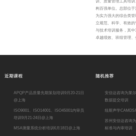
训、质量管理工具培训
构百强单位。总部位于
为实力强大的综合类管
立规范、科学、有效的
与技术培训服务，其中3
卓越绩效、班组管理、
近期课程
随机推荐
APQP产品质量先期策划培训9月20-21日
安信达咨询为莱尔新
@上海
数据提交培训
ISO9001、ISO14001、ISO45001内审员
纽斯声学CAMD
培训9月21-24日@上海
苏州安信达咨询为秋
MSA测量系统分析培训6月18日@上海
标准与内审培训