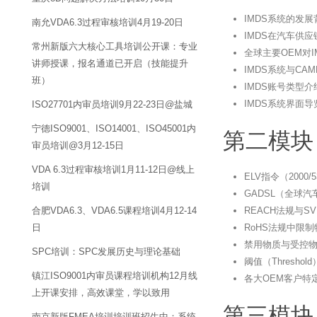
IMDS系统的发
南允VDA6.3过程审核培训4月19-20日
IMDS在汽车供
常州新版六大核心工具培训公开课：专业
全球主要OEM对
讲师授课，报名通道已开启（技能提升
IMDS系统与C
班）
IMDS账号类型
IMDS系统界面
ISO27701内审员培训9月22-23日@盐城
宁德ISO9001、ISO14001、ISO45001内
第二模块
审员培训@3月12-15日
VDA 6.3过程审核培训1月11-12日@线上
ELV指令（200
培训
GADSL（全球
合肥VDA6.3、VDA6.5课程培训4月12-14
REACH法规与S
日
RoHS法规中限
禁用物质与受控
SPC培训：SPC发展历史与理论基础
阈值（Thresh
镇江ISO9001内审员课程培训机构12月线
各大OEM客户特
上开课安排，高效课堂，学以致用
第三模块
南京新版FMEA培训培训班招生中：系统