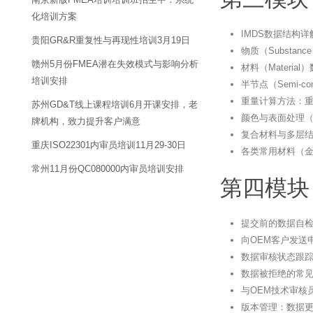
化培训方案
IMDS数据结构
贵阳GR&R重复性与再现性培训3月19日
物质（Substa
赣州5月份FMEA潜在失效模式与影响分析
材料（Materi
培训安排
半节点（Semi-c
重量计算方法：
苏州GD&T线上课程培训6月开课安排，老
颜色与表面处理
牌机构，致力提升客户满意
复合材料与多层
重庆ISO22301内审员培训11月29-30日
各类常用材料（
常州11月份QC080000内审员培训安排
第四模块
提交前的数据自
向OEM客户发送申请
数据审核状态跟踪：Pe
数据被拒绝的常
与OEM技术审核
版本管理：数据