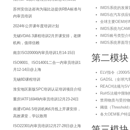
IMDS系统的发
苏州安信达咨询为瑞比达提供RBA标准与
IMDS在汽车供
内审员培训
全球主要OEM对
2024年公开课年度培训计划
IMDS系统与C
IMDS账号类型
无锡VDA6.3课程培训2月开课安排，老牌
IMDS系统界面
机构，值得信赖
南京ISO20000内审员培训1月14-15日
第二模块
ISO9001、ISO14001二合一内审员培训1
月12-14日@上海
ELV指令（200
无锡8D课程培训
GADSL（全球
REACH法规与S
淮安地区新版SPC培训认证培训项目介绍
RoHS法规中限
重庆IATF16949内审员培训12月23-24日
禁用物质与受控
阈值（Thresh
南通VDA6.5培训机构6月线上开课安排，
各大OEM客户特
高效课堂，学以致用
ISO22301内审员培训12月27-28日@上海
第三模块