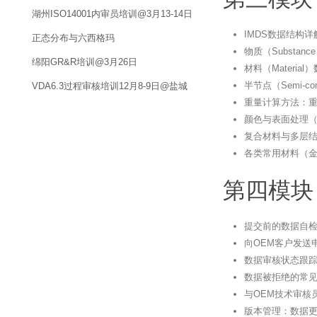
湖州ISO14001内审员培训@3月13-14日
IMDS数据结构
正态分布与六西格玛
物质（Substa
绵阳GR&R培训@3月26日
材料（Materi
半节点（Semi-c
VDA6.3过程审核培训12月8-9日@盐城
重量计算方法：
颜色与表面处理
复合材料与多层
各类常用材料（
第四模块
提交前的数据自
向OEM客户发送申请
数据审核状态跟踪：Pe
数据被拒绝的常
与OEM技术审核
版本管理：数据