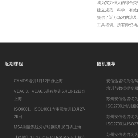
成为实力强大的综合类
建立规范、科学、有效
提供了近万场次的涉及
工具培训。所有师资均
近期课程
随机推荐
CAMDS培训1月12日@上海
安信达咨询为佑驾创
培训与数据提交
VDA6.3、VDA6.5课程培训5月10-12日@
上海
苏州安信达咨询
ISO27001培训服
ISO9001、ISO14001内审员培训10月27-
29日
苏州安信达咨询
ISO27001&ISO
MSA测量系统分析培训6月18日@上海
苏州安信达咨询
【盐城】3月17-21日IATF/AIAG五大核心