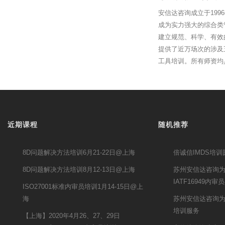
安信达咨询成立于19
成为实力强大的综合类
建立规范、科学、有效
提供了近万场次的涉及
工具培训。所有师资均
近期课程
随机推荐
8D问题解决方法培训6月21-22日@上海
倍诚信IMDS培
8D问题解决方法培训8月12-13日@上海
苏州安信达咨询
IATF16949
ISO27001标准内审员培训1月14-15日@上
海
苏州安信达咨询为
培训服务
【上海】2020年4月26、27、29日