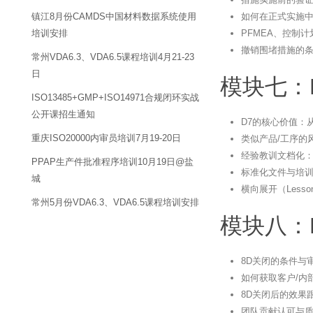
如何在正式实施
镇江8月份CAMDS中国材料数据系统使用
PFMEA、控制
培训安排
撤销围堵措施的
常州VDA6.3、VDA6.5课程培训4月21-23
日
模块七：
ISO13485+GMP+ISO14971合规闭环实战
公开课招生通知
D7的核心价值：
重庆ISO20000内审员培训7月19-20日
类似产品/工序的
经验教训文档化
PPAP生产件批准程序培训10月19日@盐
标准化文件与培
城
横向展开（Lesso
常州5月份VDA6.3、VDA6.5课程培训安排
模块八：
8D关闭的条件与
如何获取客户/内
8D关闭后的效果
团队贡献认可与