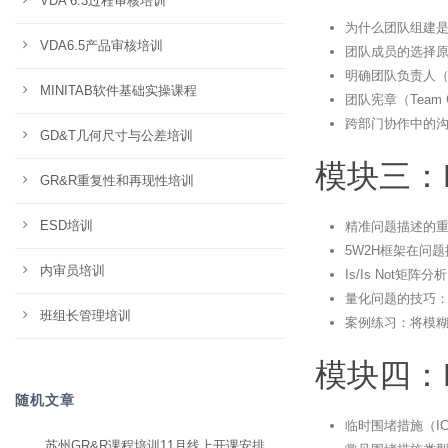
VDA 6.3过程审核培训
为什么团队组建是
VDA6.5产品审核培训
团队成员的选择
明确团队负责人（Te
MINITAB软件基础实操课程
团队宪章（Team 
跨部门协作中的
GD&T几何尺寸与公差培训
模块三：
GR&R重复性和再现性培训
ESD培训
精准问题描述的
5W2H框架在问
内审员培训
Is/Is Not矩
量化问题的技巧
班组长管理培训
案例练习：将模
模块四：
随机文章
临时围堵措施（I
苏州GR&R课程培训11月线上开课安排，