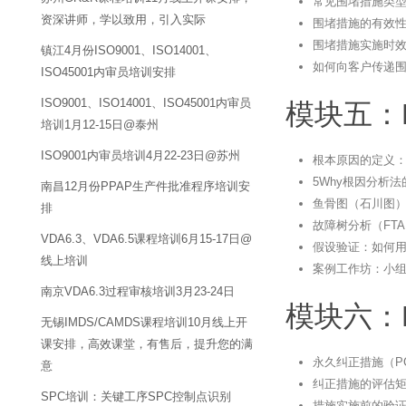
常见围堵措施类
资深讲师，学以致用，引入实际
围堵措施的有效
围堵措施实施时效
镇江4月份ISO9001、ISO14001、
如何向客户传递
ISO45001内审员培训安排
ISO9001、ISO14001、ISO45001内审员
模块五：
培训1月12-15日@泰州
ISO9001内审员培训4月22-23日@苏州
根本原因的定义
5Why根因分析
南昌12月份PPAP生产件批准程序培训安
鱼骨图（石川图
排
故障树分析（FT
VDA6.3、VDA6.5课程培训6月15-17日@
假设验证：如何
线上培训
案例工作坊：小
南京VDA6.3过程审核培训3月23-24日
模块六：
无锡IMDS/CAMDS课程培训10月线上开
课安排，高效课堂，有售后，提升您的满
永久纠正措施（P
意
纠正措施的评估
SPC培训：关键工序SPC控制点识别
措施实施前的验