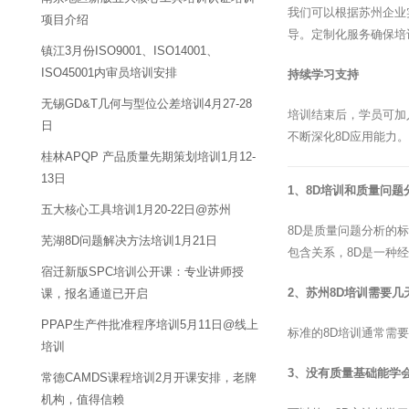
我们可以根据苏州企业
项目介绍
导。定制化服务确保培
镇江3月份ISO9001、ISO14001、
ISO45001内审员培训安排
持续学习支持
无锡GD&T几何与型位公差培训4月27-28
培训结束后，学员可加
日
不断深化8D应用能力。
桂林APQP 产品质量先期策划培训1月12-
13日
1、8D培训和质量问
五大核心工具培训1月20-22日@苏州
8D是质量问题分析的
芜湖8D问题解决方法培训1月21日
包含关系，8D是一种
宿迁新版SPC培训公开课：专业讲师授
2、苏州8D培训需要几
课，报名通道已开启
PPAP生产件批准程序培训5月11日@线上
标准的8D培训通常需
培训
3、没有质量基础能学会
常德CAMDS课程培训2月开课安排，老牌
机构，值得信赖