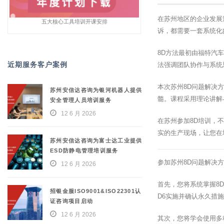
在苏州地区的企业发展
五大核心工具培训开课安排
诉，都需要一套系统化的问
8D方法最初由福特汽
近期服务客户案例
法强调团队协作与系统
本次苏州8D问题解决
苏州安信达咨询为银河机器人提供
髓。课程采用理论讲解
安全管理人员培训服务
12 6 月 2026
在苏州参加8D培训，
实的生产现场，让您在
苏州安信达咨询为富士达工业提供
ESD防静电管理培训服务
参加苏州8D问题解决
12 6 月 2026
首先，您将系统掌握8D
招银金服ISO9001&ISO22301认
D6实施并确认永久措
证咨询项目启动
12 6 月 2026
其次，您将学会使用多