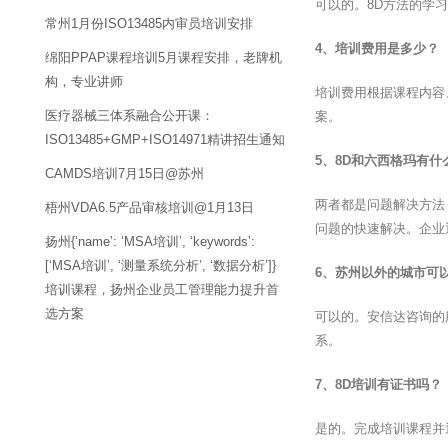
可以的。8D方法的学
常州1月份ISO13485内审员培训安排
4、培训费用是多少？
绵阳PPAP课程培训5月课程安排，老牌机
构，专业讲师
培训费用根据课程内容
医疗器械三体系融合公开课：
案。
ISO13485+GMP+ISO14971精讲招生通知
5、8D和六西格玛有什
CAMDS培训7月15日@苏州
两者都是问题解决方法
梧州VDA6.5产品审核培训@1月13日
问题的快速解决。企业
扬州{‘name’: ‘MSA培训’, ‘keywords’:
[‘MSA培训’, ‘测量系统分析’, ‘数据分析’]}
6、苏州以外的城市可
培训课程，扬州企业员工管理能力提升首
选方案
可以的。安信达咨询的
系。
7、8D培训有证书吗？
是的。完成培训课程并