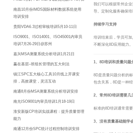
我们可以根据常州企业
南昌10月份IMDS国际材料数据系统使用
导。定制化服务确保培
培训安排
持续学习支持
贵阳VDA6.3过程审核培训5月10-11日
ISO9001、ISO14001、ISO45001内审员
培训结束后，学员可加
培训7月26-29日@苏州
不断深化8D应用能力。
嘉兴MSA测量系统分析培训1月21日
1、8D培训和质量问
赢在基层–班组长管理的五大剑法
镇江SPC五大核心工具10月线上开课安
8D是质量问题分析的
排，高效课堂，灵活互动
包含关系，8D是一种
南通8月份MSA测量系统分析培训安排
2、常州8D培训需要几
南允ISO9001内审员培训1月18-19日
标准的8D培训通常需
淮安新版CP培训实战课程：提升质量管理
能力
3、没有质量基础能学会
南通12月份SPC统计过程控制培训安排