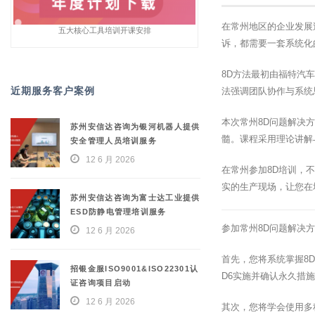
在常州地区的企业发展
五大核心工具培训开课安排
诉，都需要一套系统化的问
8D方法最初由福特汽
近期服务客户案例
法强调团队协作与系统
本次常州8D问题解决
苏州安信达咨询为银河机器人提供
髓。课程采用理论讲解
安全管理人员培训服务
12 6 月 2026
在常州参加8D培训，
实的生产现场，让您在
苏州安信达咨询为富士达工业提供
ESD防静电管理培训服务
参加常州8D问题解决
12 6 月 2026
首先，您将系统掌握8D
招银金服ISO9001&ISO22301认
D6实施并确认永久措
证咨询项目启动
12 6 月 2026
其次，您将学会使用多