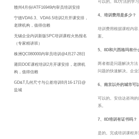
可以的。8D方法的学
赣州4月份IATF16949内审员培训安排
4、培训费用是多少？
宁德VDA6.3、VDA6.5培训2月开课安排，
老牌机构，值得信赖
培训费用根据课程内容
无锡企业内训新版SPC培训课程火热报名
案。
（专家精讲班）
5、8D和六西格玛有什
株洲QC080000内审员培训@4月27-28日
两者都是问题解决方法
莆田DOE课程培训2月开课安排，老牌机
问题的快速解决。企业
构，值得信赖
GD&T几何尺寸与公差培训8月16-17日@
6、南京以外的城市可
盐城
可以的。安信达咨询的
系。
7、8D培训有证书吗？
是的。完成培训课程并