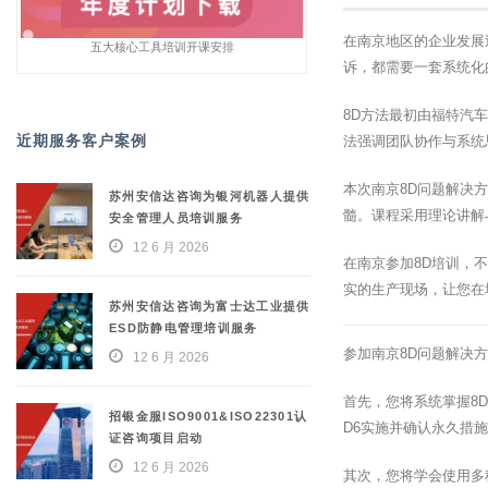
在南京地区的企业发展
五大核心工具培训开课安排
诉，都需要一套系统化的问
8D方法最初由福特汽
近期服务客户案例
法强调团队协作与系统
本次南京8D问题解决
苏州安信达咨询为银河机器人提供
髓。课程采用理论讲解
安全管理人员培训服务
12 6 月 2026
在南京参加8D培训，
实的生产现场，让您在
苏州安信达咨询为富士达工业提供
ESD防静电管理培训服务
参加南京8D问题解决
12 6 月 2026
首先，您将系统掌握8D
招银金服ISO9001&ISO22301认
D6实施并确认永久措
证咨询项目启动
12 6 月 2026
其次，您将学会使用多