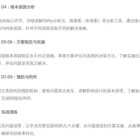
：D4：根本原因分析
方法的核心环节。详细讲解5Why分析法、因果图（鱼骨图）等分析工具。通过
因与特殊原因，针对不同原因采取不同的解决策略。
D5-D6：方案制定与实施
根据根本原因制定永久纠正措施。掌握方案评估与选择的决策方法。了解实施过
果，评估问题是否真正解决。
D7-D9：预防与闭环
建立系统性的预防机制，避免问题再次发生。讲解防错设计的基本原理。了解如
，完成8D报告闭环。
：实战演练
真实问题场景，让学员完整实践8D的九个步骤。从问题描述到方案实施，从效
，确保培训效果转化。