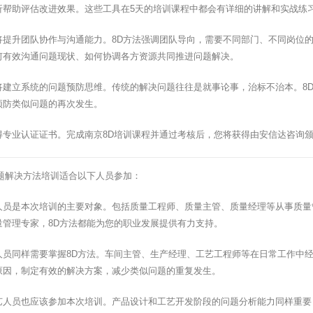
析帮助评估改进效果。这些工具在5天的培训课程中都会有详细的讲解和实战练
将提升团队协作与沟通能力。8D方法强调团队导向，需要不同部门、不同岗位
何有效沟通问题现状、如何协调各方资源共同推进问题解决。
将建立系统的问题预防思维。传统的解决问题往往是就事论事，治标不治本。8
预防类似问题的再次发生。
得专业认证证书。完成南京8D培训课程并通过考核后，您将获得由安信达咨询
问题解决方法培训适合以下人员参加：
人员是本次培训的主要对象。包括质量工程师、质量主管、质量经理等从事质量
量管理专家，8D方法都能为您的职业发展提供有力支持。
人员同样需要掌握8D方法。车间主管、生产经理、工艺工程师等在日常工作中经
原因，制定有效的解决方案，减少类似问题的重复发生。
艺人员也应该参加本次培训。产品设计和工艺开发阶段的问题分析能力同样重要