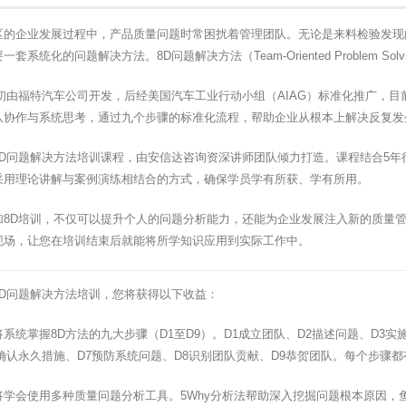
区的企业发展过程中，产品质量问题时常困扰着管理团队。无论是来料检验发现
一套系统化的问题解决方法。8D问题解决方法（Team-Oriented Problem
最初由福特汽车公司开发，后经美国汽车工业行动小组（AIAG）标准化推广，
队协作与系统思考，通过九个步骤的标准化流程，帮助企业从根本上解决反复发
8D问题解决方法培训课程，由安信达咨询资深讲师团队倾力打造。课程结合5年
采用理论讲解与案例演练相结合的方式，确保学员学有所获、学有所用。
加8D培训，不仅可以提升个人的问题分析能力，还能为企业发展注入新的质量
现场，让您在培训结束后就能将所学知识应用到实际工作中。
8D问题解决方法培训，您将获得以下收益：
系统掌握8D方法的九大步骤（D1至D9）。D1成立团队、D2描述问题、D3
并确认永久措施、D7预防系统问题、D8识别团队贡献、D9恭贺团队。每个步骤
将学会使用多种质量问题分析工具。5Why分析法帮助深入挖掘问题根本原因，