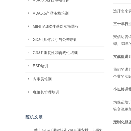
VDA 6.3过程审核培训
选择南京
VDA6.5产品审核培训
三十年行
MINITAB软件基础实操课程
安信达咨
GD&T几何尺寸与公差培训
碑。30
GR&R重复性和再现性培训
实战型讲
ESD培训
我们的讲
企业的实
内审员培训
小班授课
班组长管理培训
为保证培
验交流更
随机文章
定制化服
线上GD&T课程培训2月开课安排，老牌机