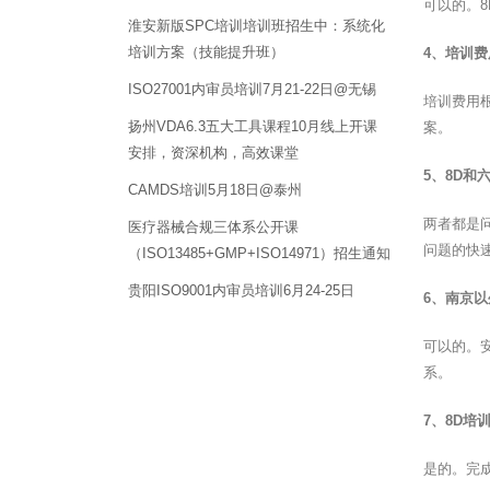
可以的。
淮安新版SPC培训培训班招生中：系统化
培训方案（技能提升班）
4、培训
ISO27001内审员培训7月21-22日@无锡
培训费用
扬州VDA6.3五大工具课程10月线上开课
案。
安排，资深机构，高效课堂
5、8D和
CAMDS培训5月18日@泰州
两者都是
医疗器械合规三体系公开课
问题的快
（ISO13485+GMP+ISO14971）招生通知
贵阳ISO9001内审员培训6月24-25日
6、南京
可以的。
系。
7、8D培
是的。完