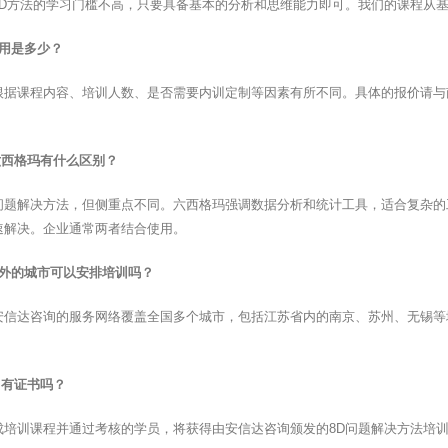
8D方法的学习门槛不高，只要具备基本的分析和思维能力即可。我们的课程从
费用是多少？
根据课程内容、培训人数、是否需要内训定制等因素有所不同。具体的报价请与
六西格玛有什么区别？
问题解决方法，但侧重点不同。六西格玛强调数据分析和统计工具，适合复杂的
速解决。企业通常两者结合使用。
以外的城市可以安排培训吗？
安信达咨询的服务网络覆盖全国多个城市，包括江苏省内的南京、苏州、无锡等
训有证书吗？
成培训课程并通过考核的学员，将获得由安信达咨询颁发的8D问题解决方法培训