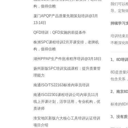
我们可以
构，值得信赖
导。定制
厦门APQP产品质量先期策划培训@3月
13-14日
持续学习
QFD培训：QFD实施的前提条件
培训结束
株洲SPC课程培训2月开课安排，老牌机
不断深化8
构，值得信赖
湖州PPAP生产件批准程序培训@3月18日
1、8D培
扬州新版SPC培训实战课程：提升质量管
8D是质
理能力
包含关系
南通ISO/TS22163标准内审员培训
2、南京8
南通ISO22301课程培训公司内审员11月
线上开课计划，活学活用，专业机构，优
标准的8
质讲师
3、没有质
淮安地区新版六大核心工具培训认证培训
项目介绍