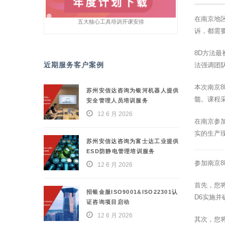
在南京地
五大核心工具培训开课安排
诉，都需要
8D方法
近期服务客户案例
法强调团
本次南京
苏州安信达咨询为银河机器人提供
髓。课程
安全管理人员培训服务
12 6 月 2026
在南京参
实的生产
苏州安信达咨询为富士达工业提供
ESD防静电管理培训服务
参加南京
12 6 月 2026
首先，您将
招银金服ISO9001&ISO22301认
D6实施
证咨询项目启动
12 6 月 2026
其次，您