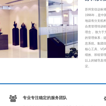
苏州安信达标
1996年，是
地设有分支机
合类管理培训机
理念， 致力
的管理体系；
息系统。集团目
核心工具、VD
绩效、班组管理
以上的辅导及
淀。
专业专注稳定的服务团队