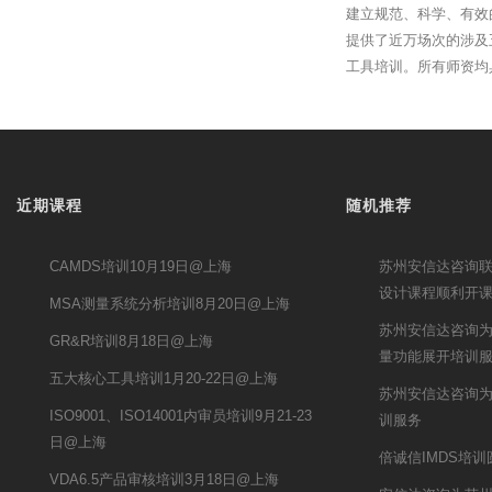
建立规范、科学、有效
提供了近万场次的涉及
工具培训。所有师资均
近期课程
随机推荐
CAMDS培训10月19日@上海
苏州安信达咨询联
设计课程顺利开
MSA测量系统分析培训8月20日@上海
苏州安信达咨询为
GR&R培训8月18日@上海
量功能展开培训
五大核心工具培训1月20-22日@上海
苏州安信达咨询为
ISO9001、ISO14001内审员培训9月21-23
训服务
日@上海
倍诚信IMDS培
VDA6.5产品审核培训3月18日@上海