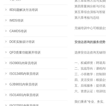
第三章应用方法与实操
第四章案例分析与讨论
8D问题解决方法培训
第五章综合演练与答疑
第六章考核与总结
IMDS培训
无锡培训中心可根据企
CAMDS培训
DOE实验设计培训
安信达咨询的服务优势
QFD质量功能展开培训
选择安信达咨询无锡培
一、权威师资：聘请具
ISO9001内审员培训
二、实战导向：课程内
ISO13485内审员培训
三、小班教学：控制班
四、灵活安排：根据企
GJB9001内审员培训
五、后续服务：提供课
六、资质认证：培训结
ISO14001内审员培训
我们秉承”专业、务实
ISO27001内审员培训