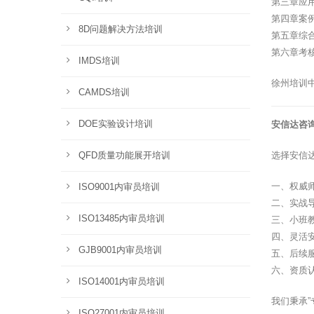
第三章应
第四章案
8D问题解决方法培训
第五章综
第六章考
IMDS培训
徐州培训
CAMDS培训
DOE实验设计培训
安信达咨
QFD质量功能展开培训
选择安信
一、权威
ISO9001内审员培训
二、实战
ISO13485内审员培训
三、小班
四、灵活
GJB9001内审员培训
五、后续
六、资质
ISO14001内审员培训
我们秉承
ISO27001内审员培训