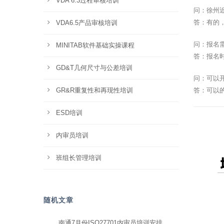
VDA 6.3过程审核培训
问：徐州
答：有的
VDA6.5产品审核培训
问：报名
MINITAB软件基础实操课程
答：报名
GD&T几何尺寸与公差培训
问：可以
GR&R重复性和再现性培训
答：可以
ESD培训
内审员培训
班组长管理培训
随机文章
南通7月份ISO27701内审员培训安排