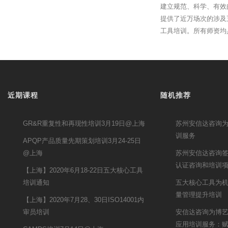
建立规范、科学、有效
提供了近万场次的涉及
工具培训。所有师资均
近期课程
随机推荐
GR&R重复性和再现性培训3月19日@上海
苏州安信达咨询为
训服务
APQP产品质量先期策划培训3月24-25日
@上海
苏州安信达咨询签约
认证咨询和培训
【上海】2020年6月18-22日五大核心工具
培训通知
五大核心工具为
量管理提升培训
【上海】2020年7月28、30日ISO14001内
审员培训
安信达咨询为博艺提
应用培训服务：