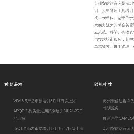
苏州安信达咨询是深圳
训、质量管理工具培训
构百强单位。总部位于
为实力强大的综合类管
立规范、科学、有效的
与技术培训服务，其中3
卓越绩效、班组管理、
近期课程
随机推荐
VDA6.5产品审核培训8月11日@上海
苏州安信达咨询为
培训服务
APQP产品质量先期策划培训3月24-25日
@上海
纽斯声学CAMD
ISO13485内审员培训12月16-17日@上海
苏州安信达咨询为