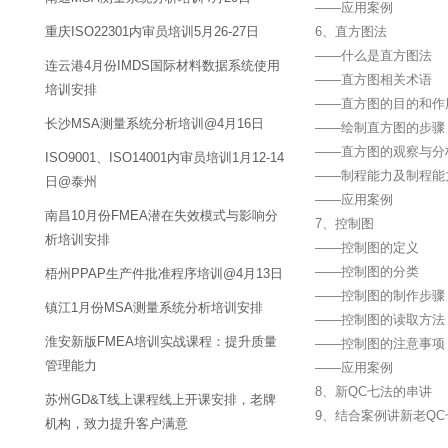
——应用案例
重庆ISO22301内审员培训5月26-27日
6、直方图法
——什么是直方图法
连云港4月份IMDS国际材料数据系统使用
——直方图相关术语
培训安排
——直方图的目的和作
长沙MSA测量系统分析培训@4月16日
——绘制直方图的步骤
——直方图的观察与分
ISO9001、ISO14001内审员培训1月12-14
——制程能力及制程能
日@泰州
——应用案例
南昌10月份FMEA潜在失效模式与影响分
7、控制图
析培训安排
——控制图的定义
——控制图的分类
梧州PPAP生产件批准程序培训@4月13日
——控制图的制作步骤
镇江1月份MSA测量系统分析培训安排
——控制图的读取方法
淮安新版FMEA培训实战课程：提升质量
——控制图的注意事项
管理能力
——应用案例
8、新QC七法的串讲
苏州GD&T线上课程线上开课安排，老牌
9、结合案例讲新老Q
机构，致力提升客户满意