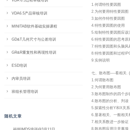
VDA 6.3过程审核培训
1.何谓特性要因图
2.为何要用特性要因图
VDA6.5产品审核培训
3.如何作特性要因图
4.特性要因图的使用
MINITAB软件基础实操课程
5.绘制特性要因图应该
GD&T几何尺寸与公差培训
6.特性要因图的思考原
7.特性要因图和头脑风
GR&R重复性和再现性培训
8.特性要因图和过程IP
9.实例说明
ESD培训
七、散布图—-看相关. 
内审员培训
1.何谓散布图
2.为何要用散布图
班组长管理培训
3.散布图制作的四个步
4.散布图的分析、判读
5.探索性分析Y和X关系
6.显著相关、一般相关
随机文章
7.相关系数进一步验证
8.散布图应用注意事项
福州IMDS培训@3月11日