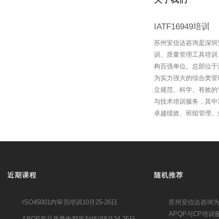
IATF16949培训
苏州安信达咨询是深圳
训、质量管理工具培训
构百强单位。总部位于
为实力强大的综合类管
立规范、科学、有效的
与技术培训服务，其中3
卓越绩效、班组管理、
近期课程
随机推荐
ISO45001内审员培训10月25-26日
苏州安信达咨询
APQP与CP培训
APQP产品质量先期策划培训8月24-25日