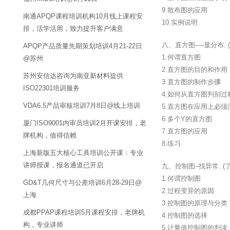
9.散布图的应用
南通APQP课程培训机构10月线上课程安
10.实例说明
排，活学活用，致力提升客户满意
八、直方图—-显分布.
APQP产品质量先期策划培训4月21-22日
1.何谓直方图
@苏州
2.直方图的目的和作用
苏州安信达咨询为南亚新材料提供
3.直方图的制作步骤
ISO22301培训服务
4.如何从直方图判别
VDA6.5产品审核培训7月8日@线上培训
5.直方图在应用上必须
6.多个Y的直方图
厦门ISO9001内审员培训2月开课安排，老
7.直方图的应用
牌机构，值得信赖
8.练习
上海新版五大核心工具培训公开课：专业
讲师授课，报名通道已开启
九、控制图–找异常. 
1.何谓控制图
GD&T几何尺寸与公差培训6月28-29日@
2.过程变异的原因
上海
3.控制图的原理与分类
成都PPAP课程培训5月课程安排，老牌机
4.控制图的选择
构，专业讲师
5.计量值控制图的判