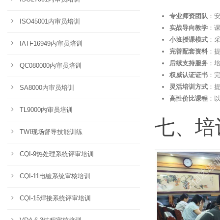
专业师资团队
：安
ISO45001内审员培训
实战导向教学
：
小班授课模式
：
IATF16949内审员培训
完善配套资料
：
后续支持服务
：
QC080000内审员培训
权威认证证书
：
灵活培训方式
：
SA8000内审员培训
高性价比课程
：
TL9000内审员培训
七、培
TWI现场督导技能训练
CQI-9热处理系统评审培训
CQI-11电镀系统审核培训
CQI-15焊接系统评审培训