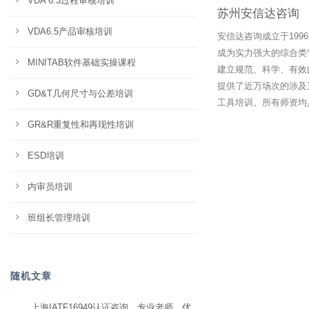
VDA 6.3过程审核培训
苏州安信达咨询
VDA6.5产品审核培训
安信达咨询成立于19
成为实力强大的综合类
MINITAB软件基础实操课程
建立规范、科学、有效
提供了近万场次的涉及
GD&T几何尺寸与公差培训
工具培训。所有师资均
GR&R重复性和再现性培训
ESD培训
内审员培训
班组长管理培训
随机文章
上海IATF16949认证咨询，专业老师，优