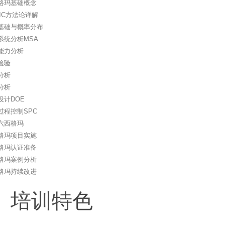
格玛基础概念
AIC方法论详解
基础与概率分布
系统分析MSA
能力分析
检验
分析
分析
设计DOE
过程控制SPC
六西格玛
格玛项目实施
格玛认证准备
格玛案例分析
格玛持续改进
、培训特色