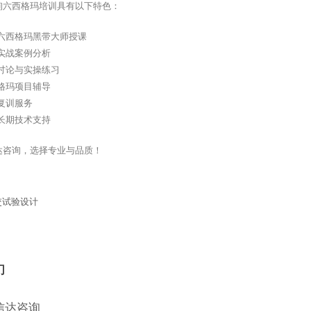
询六西格玛培训具有以下特色：
六西格玛黑带大师授课
实战案例分析
讨论与实操练习
格玛项目辅导
复训服务
长期技术支持
达咨询，选择专业与品质！
交试验设计
们
信达咨询