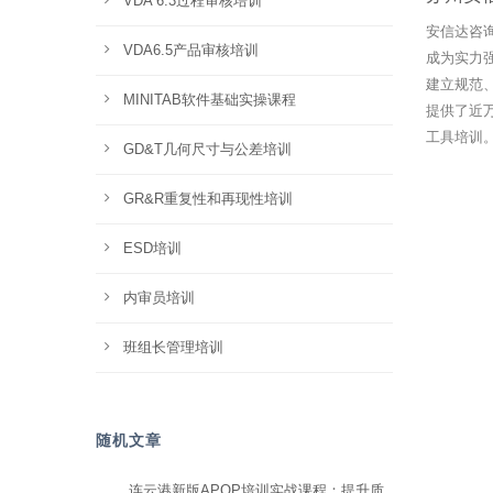
VDA 6.3过程审核培训
安信达咨
VDA6.5产品审核培训
成为实力
建立规范
MINITAB软件基础实操课程
提供了近
工具培训
GD&T几何尺寸与公差培训
GR&R重复性和再现性培训
ESD培训
内审员培训
班组长管理培训
随机文章
连云港新版APQP培训实战课程：提升质