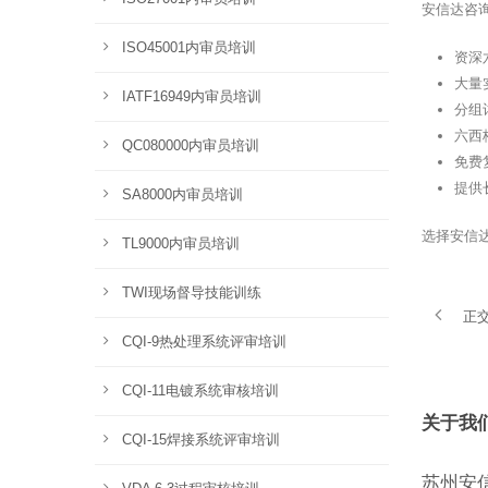
安信达咨
ISO45001内审员培训
资深
大量
IATF16949内审员培训
分组
六西
QC080000内审员培训
免费
提供
SA8000内审员培训
选择安信
TL9000内审员培训
TWI现场督导技能训练
正
CQI-9热处理系统评审培训
CQI-11电镀系统审核培训
关于我
CQI-15焊接系统评审培训
苏州安