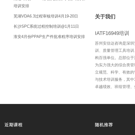
培训安排
芜湖VDA6.3过程审核培训4月19-20日
关于我们
长沙SPC系统过程控制培训@1月11日
IATF16949培训
淮安4月份PPAP生产件批准程序培训安排
苏州安信达咨询是深圳
训、质量管理工具培训
构百强单位。总部位于
为实力强大的综合类管
立规范、科学、有效的
与技术培训服务，其中3
卓越绩效、班组管理、
近期课程
随机推荐