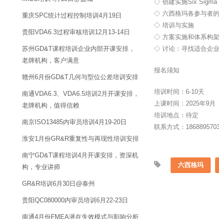
◇ 创建实施Six Sigm
◇ 六西格玛各参与者
重庆SPC统计过程控制培训4月19日
◇ 培训与实施
贵阳VDA6.3过程审核培训12月13-14日
◇ 方案实施和体系构
苏州GD&T课程培训企业内部开课安排，
◇ 讨论：寻找适合企
老牌机构，客户满意
报名须知
赣州6月份GD&T几何与型位公差培训安排
培训时间：6-10天
南通VDA6.3、VDA6.5培训2月开课安排，
上课时间：2025年9月
老牌机构，值得信赖
培训地点：待定
南京ISO13485内审员培训4月19-20日
联系方式：18688957
淮安1月份GR&R重复性与再现性培训安排
南宁GD&T课程培训4月开课安排，资深机
六西格玛
构，专业讲师
GR&R培训6月30日@泰州
贵阳QC080000内审员培训6月22-23日
南通4月份FMEA潜在失效模式与影响分析