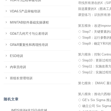
VDA 6.3过程审核培训
寻找所有潜在的X（SI
筛选重要的X（图表工
VDA6.5产品审核培训
课堂练习：识别所有潜
MINITAB软件基础实操课程
第五模块：改进Improve
◇ Step7：关键要素
GD&T几何尺寸与公差培训
◇ Step8：运行参数
◇ Step9：确定Y和
GR&R重复性和再现性培训
第六模块：控制 Control
ESD培训
◇ Step10：更新过
◇ Step11：实施改
内审员培训
◇ Step12：实施过程
班组长管理培训
第七模块： DMAIC 案
第八模块：推动六西格玛
随机文章
◇ GE’s Six Sigma
◇ 确立公司 Six Sig
IMDS培训4月15日@盐城