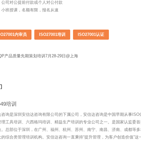
：公司对公提前付款或个人对公付款
：小班授课，名额有限，报名从速
SO27001内审员
ISO27001培训
ISO27001认证
QP产品质量先期策划培训7月28-29日@上海
们
6949培训
达咨询是深圳安信达咨询有限公司的下属公司，安信达咨询是中国早期从事ISO
管理工具培训、六西格玛培训、精益生产培训的专业公司之一。是国家认监委首
位。总部位于深圳，在广州、福州、杭州、苏州、南宁、南昌、济南、成都等多
大的综合类管理培训机构。安信达咨询一直秉持“提升管理，为客户创造价值”这