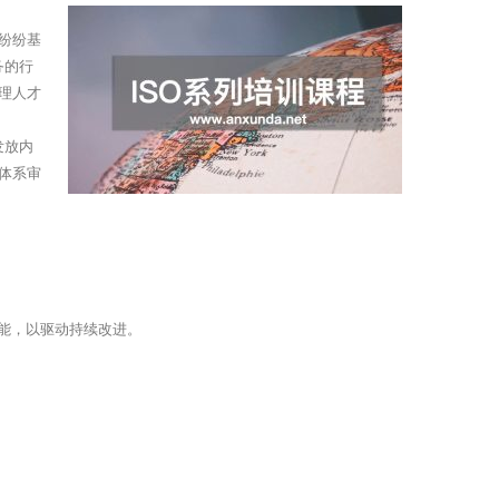
，纷纷基
务的行
理人才
发放内
体系审
技能，以驱动持续改进。