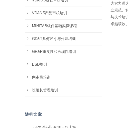
VDA 6.3过程审核培训
为实力强
立规范、
VDA6.5产品审核培训
与技术培训
卓越绩效
MINITAB软件基础实操课程
GD&T几何尺寸与公差培训
GR&R重复性和再现性培训
ESD培训
内审员培训
班组长管理培训
随机文章
GR&R培训6月30日@上海