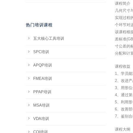
课程简介
几何尺寸
实现过程
热门培训课程
个环节对
该课程根据北
五大核心工具培训
差标准(G
寸公差的
SPC培训
分配和计
APQP培训
课程收益
1、学员
FMEA培训
2、改进
3、用形
PPAP培训
4、通过
5、利用形
MSA培训
6、改善部
7、鉴别
VDA培训
课程大纲
CQI培训