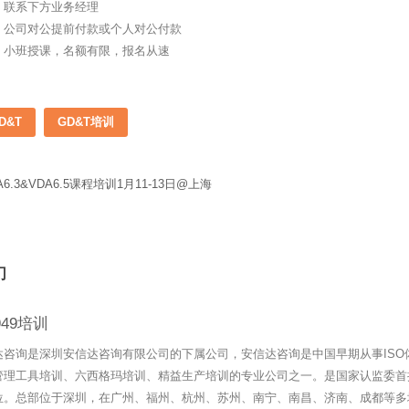
：联系下方业务经理
：公司对公提前付款或个人对公付款
：小班授课，名额有限，报名从速
D&T
GD&T培训
A6.3&VDA6.5课程培训1月11-13日@上海
们
6949培训
达咨询是深圳安信达咨询有限公司的下属公司，安信达咨询是中国早期从事ISO
管理工具培训、六西格玛培训、精益生产培训的专业公司之一。是国家认监委首
位。总部位于深圳，在广州、福州、杭州、苏州、南宁、南昌、济南、成都等多