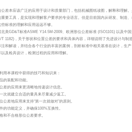
与公差本应该广泛的应用于设计和质量部门，包括机械图纸读图，解释和理解。
的重要工具，是实现和理解客户要求的专业语言。但是目前国内从研发、制造、
这些标准的理解和应用远远不够。
美GD&T标准ASME Y14.5M-2009、欧洲形位公差标准 (ISO1101) 以及中
B/T 1182)，关于形状和位置公差的要求和具体内容，详细说明了先进设计与制
标注和解读，并结合各个行业的丰富的案例，剖析标准中相关基准在设计，生产
算以及检具设计，检测过程的应用和理解。
能利用本课程中获得的技巧和知识来：
产品的装配和功能。
位公差的应用来更清晰地传递设计信息。
第一次就建立合适的量具来尽量减少返工。
位公差地应用来支持“第一次就做对”的原则。
件的功能定义，并确保100%互换性。
合格和不合格形位公差要求。