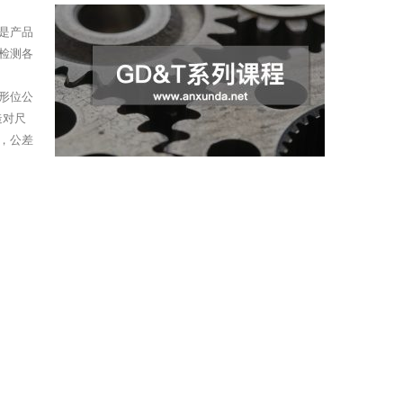
是产品
检测各
国形位公
造对尺
，公差