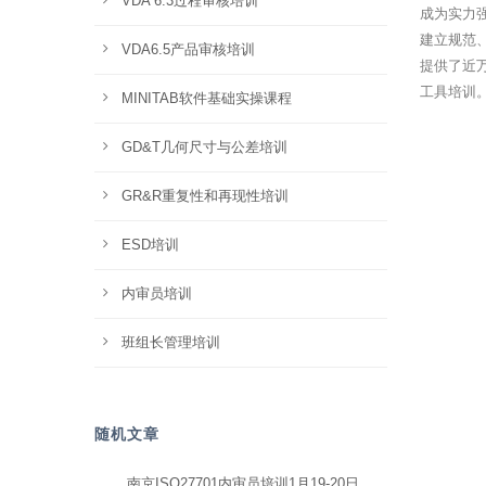
VDA 6.3过程审核培训
成为实力
建立规范
VDA6.5产品审核培训
提供了近
工具培训
MINITAB软件基础实操课程
GD&T几何尺寸与公差培训
GR&R重复性和再现性培训
ESD培训
内审员培训
班组长管理培训
随机文章
南京ISO27701内审员培训1月19-20日