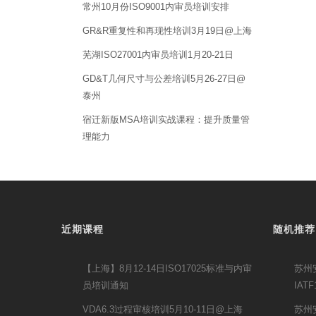
常州10月份ISO9001内审员培训安排
GR&R重复性和再现性培训3月19日@上海
芜湖ISO27001内审员培训1月20-21日
GD&T几何尺寸与公差培训5月26-27日@
泰州
宿迁新版MSA培训实战课程：提升质量管
理能力
近期课程
随机推荐
【上海】8月12-14日ISO17025标准与内审
苏州
员培训通知
IAT
VDA6.3过程审核培训5月10-11日@上海
苏州