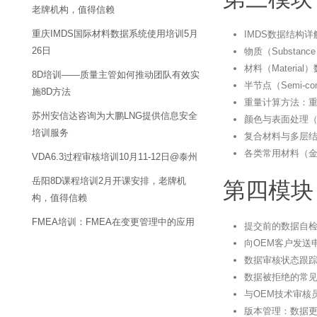
老牌机构，值得信赖
重庆IMDS国际材料数据系统使用培训5月
IMDS数据结构
26日
物质（Substa
材料（Materi
8D培训——质量主管如何推动团队有效实
半节点（Semi-c
施8D方法
重量计算方法：
苏州安信达咨询为大鹏LNG提供信息安全
颜色与表面处理
培训服务
复合材料与多层
各类常用材料（
VDA6.3过程审核培训10月11-12日@泰州
岳阳8D课程培训2月开课安排，老牌机
第四模块
构，值得信赖
FMEA培训：FMEA在变更管理中的应用
提交前的数据自
向OEM客户发送申请
数据审核状态跟踪：Pe
数据被拒绝的常
与OEM技术审核
版本管理：数据