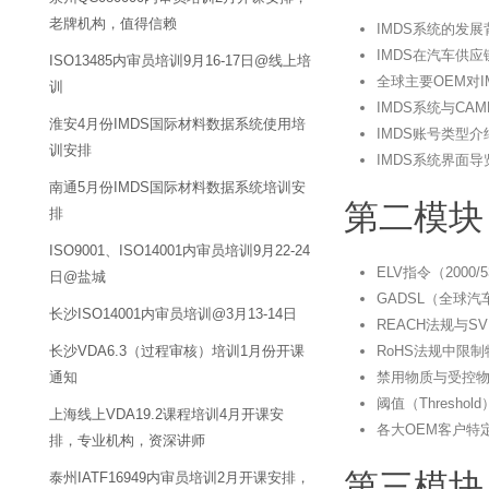
老牌机构，值得信赖
IMDS系统的发
IMDS在汽车供
ISO13485内审员培训9月16-17日@线上培
全球主要OEM对
训
IMDS系统与C
淮安4月份IMDS国际材料数据系统使用培
IMDS账号类型
训安排
IMDS系统界面
南通5月份IMDS国际材料数据系统培训安
第二模块
排
ISO9001、ISO14001内审员培训9月22-24
ELV指令（200
日@盐城
GADSL（全球
长沙ISO14001内审员培训@3月13-14日
REACH法规与S
长沙VDA6.3（过程审核）培训1月份开课
RoHS法规中限
通知
禁用物质与受控
阈值（Thresh
上海线上VDA19.2课程培训4月开课安
各大OEM客户特
排，专业机构，资深讲师
第三模块
泰州IATF16949内审员培训2月开课安排，