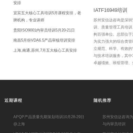
安排
IATF16949培训
宜宾五大核心工具培训5月课程安排，老
牌机构，专业讲师
苏州安信达咨询是深圳
训、质量管理工具培训
贵阳ISO9001内审员培训5月20-21日
构百强单位。总部位于
南昌5月份VDA6.5产品审核培训安排
为实力强大的综合类管
立规范、科学、有效的
上海,南通,苏州,7月五大核心工具安排
与技术培训服务，其中3
卓越绩效、班组管理、
近期课程
随机推荐
APQP产品质量先期策划培训10月28-29日
苏州安信达咨询为申
@上海
与内审员培训