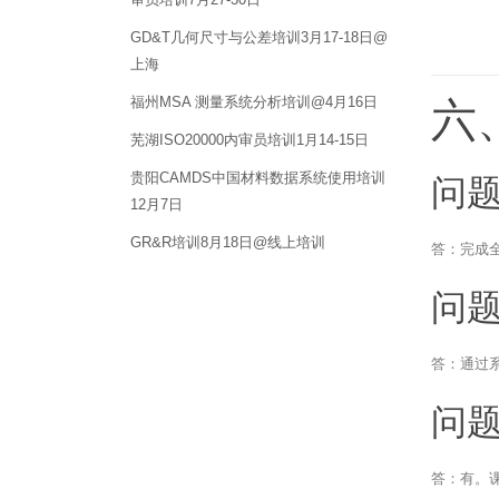
GD&T几何尺寸与公差培训3月17-18日@
上海
福州MSA 测量系统分析培训@4月16日
六
芜湖ISO20000内审员培训1月14-15日
贵阳CAMDS中国材料数据系统使用培训
问题
12月7日
GR&R培训8月18日@线上培训
答：完成
问题
答：通过系
问题
答：有。