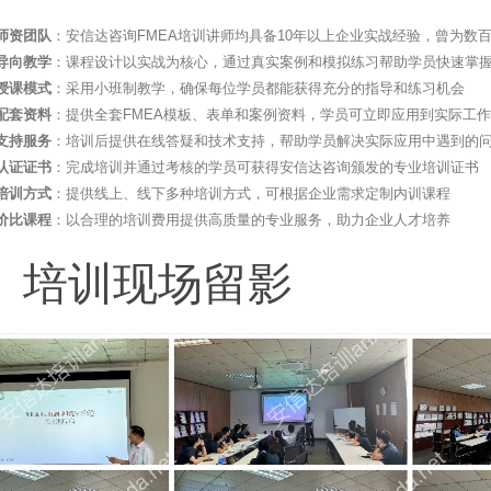
师资团队
：安信达咨询FMEA培训讲师均具备10年以上企业实战经验，曾为数
导向教学
：课程设计以实战为核心，通过真实案例和模拟练习帮助学员快速掌握
授课模式
：采用小班制教学，确保每位学员都能获得充分的指导和练习机会
配套资料
：提供全套FMEA模板、表单和案例资料，学员可立即应用到实际工
支持服务
：培训后提供在线答疑和技术支持，帮助学员解决实际应用中遇到的
认证证书
：完成培训并通过考核的学员可获得安信达咨询颁发的专业培训证书
培训方式
：提供线上、线下多种培训方式，可根据企业需求定制内训课程
价比课程
：以合理的培训费用提供高质量的专业服务，助力企业人才培养
、培训现场留影