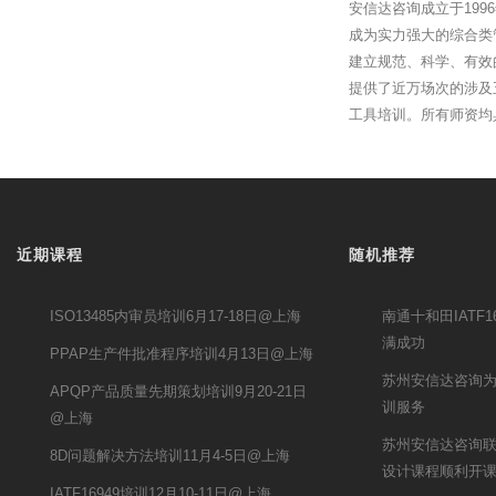
安信达咨询成立于19
成为实力强大的综合类
建立规范、科学、有效
提供了近万场次的涉及
工具培训。所有师资均
近期课程
随机推荐
ISO13485内审员培训6月17-18日@上海
南通十和田IATF
满成功
PPAP生产件批准程序培训4月13日@上海
苏州安信达咨询为
APQP产品质量先期策划培训9月20-21日
训服务
@上海
苏州安信达咨询联
8D问题解决方法培训11月4-5日@上海
设计课程顺利开
IATF16949培训12月10-11日@上海