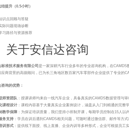
结提升（0.5小时）
知识点回顾与答疑
实际问题现场诊断
学习路径与资源推荐
、关于安信达咨询
达标准技术服务有限公司
是一家深耕汽车行业多年的专业咨询机构，在CAMD
供应商背景的高级顾问，已为长三角地区数百家汽车零部件企业提供了专业的CA
达咨询的优势：
型师资团队
：授课讲师均来自一线汽车企业，具备真实的CAMDS数据管理与
化课程设计
：课程内容基于大量真实企业案例设计，涵盖从入门到精通的完整
制教学保障
：为保证培训质量，我们坚持小班制开课，每期学员控制在15人以
服务支持
：学员在训后遇到CAMDS相关问题，可随时通过微信群、邮件等方
培训形式
：提供线下面授、线上直播、企业内训等多种形式，企业可根据员工