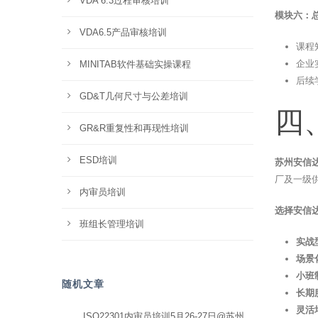
VDA 6.3过程审核培训
模块六：总
VDA6.5产品审核培训
课程
企业
MINITAB软件基础实操课程
后续
GD&T几何尺寸与公差培训
四
GR&R重复性和再现性培训
ESD培训
苏州安信
厂及一级
内审员培训
选择安信
班组长管理培训
实战
场景
小班
随机文章
长期
灵活
ISO22301内审员培训5月26-27日@苏州