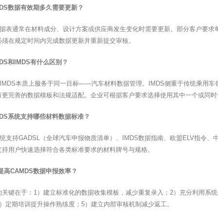
MDS数据有效期多久需要更新？
S数据表通常在材料成分、设计方案或供应商发生变化时需要更新。部分客户要
必须在规定时间内完成数据更新并重新提交审核。
MDS和IMDS有什么区别？
和IMDS本质上服务于同一目标——汽车材料数据管理。IMDS侧重于传统乘用
有更完善的数据模板和法规适配。企业可根据客户要求选择使用其中一个或同时
MDS系统支持哪些材料数据标准？
系统支持GADSL（全球汽车申报物质清单）、IMDS数据指南、欧盟ELV指
支持用户快速选择符合各类标准要求的材料牌号与规格。
提高CAMDS数据申报效率？
的关键在于：1）建立标准化的数据收集模板，减少重复录入；2）充分利用系
4）定期培训提升操作熟练度；5）建立内部审核机制减少返工。