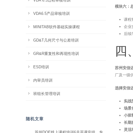
VDA 6.3过程审核培训
模块六：总
VDA6.5产品审核培训
课程
企业
MINITAB软件基础实操课程
后续
GD&T几何尺寸与公差培训
四
GR&R重复性和再现性培训
ESD培训
苏州安信
厂及一级
内审员培训
选择安信
班组长管理培训
实战
场景
小班
随机文章
长期
灵活
苏州DOE线上课程培训6月开课安排，专