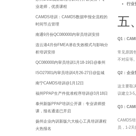
行业
业老师，优质课程
CAMDS培训：CAMDS数据申报全流程的
五
时间节点管理
南通9月份QC080000内审员培训安排
Q1：CA
连云港4月份FMEA潜在失效模式与影响分
析培训安排
常见原因
不对应等
QC080000内审员培训1月18-19日@泰州
ISO27001内审员培训4月26-27日@盐城
Q2：企业
南宁CAMDS培训@1月12日
这主要取
福州PPAP生产件批准程序培训@3月18日
议建立3
泰州新版PPAP培训公开课：专业讲师授
Q3：CA
课，报名通道已开启
CAMD
扬州企业内训新版六大核心工具培训课程
员，1-
火热报名