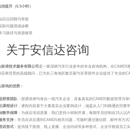
结提升（0.5小时）
知识点回顾与答疑
实际问题现场诊断
学习路径与资源推荐
、关于安信达咨询
达标准技术服务有限公司
是一家深耕汽车行业多年的专业咨询机构，在CAMD
供应商背景的高级顾问，已为长三角地区数百家汽车零部件企业提供了专业的CA
达咨询的优势：
型师资团队
：授课讲师均来自一线汽车企业，具备真实的CAMDS数据管理与
化课程设计
：课程内容基于大量真实企业案例设计，涵盖从入门到精通的完整
制教学保障
：为保证培训质量，我们坚持小班制开课，每期学员控制在15人以
服务支持
：学员在训后遇到CAMDS相关问题，可随时通过微信群、邮件等方
培训形式
：提供线下面授、线上直播、企业内训等多种形式，企业可根据员工