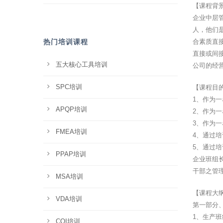
【课程背
企业中层
人，他们
热门培训课程
合素质直
直接或间
五大核心工具培训
公司的经
SPC培训
【课程目
1、作为
APQP培训
2、作为
3、作为
FMEA培训
4、通过
5、通过
PPAP培训
企业班组长
干部之管
MSA培训
【课程大
VDA培训
第一部分
1、生产
CQI培训