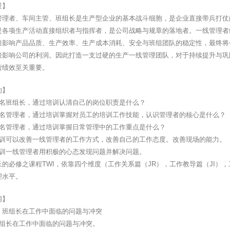
景】
管理者、车间主管、班组长是生产型企业的基本战斗细胞，是企业直接带兵打仗
是各项生产活动直接组织者与指挥者，是公司战略与规章的落地者。一线管理者
接影响产品品质、生产效率、生产成本消耗、安全与班组团队的稳定性，最终将
接影响公司的利润。因此打造一支过硬的生产一线管理团队，对于持续提升与巩
营绩效至关重要。
的】
一名班组长，通过培训认清自己的岗位职责是什么？
一名管理者，通过培训掌握对员工的培训工作技能，认识管理者的核心是什么？
一名管理者，通过培训掌握日常管理中的工作重点是什么？
培训可以改善一线管理者的工作方式，改善自己的工作态度。改善现场的能力。
培训一线管理者用积极的心态发现问题并解决问题。
的必修之课程TWI，依靠四个维度（工作关系篇（JR），工作教导篇（JI）
理水平。
纲】
、班组长在工作中面临的问题与冲突
班组长在工作中面临的问题与冲突。