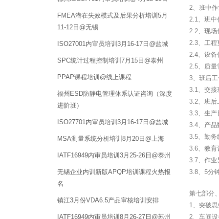
2、班中
FMEA潜在失效模式及后果分析培训5月
2.1、
11-12日@无锡
2.2、现
2.3、工
ISO27001内审员培训3月16-17日@盐城
2.4、设
SPC统计过程控制培训7月15日@泰州
2.5、质
PPAP课程培训@线上课程
3、班后
3.1、交
福州ESD防静电管理体系认证咨询（深度
3.2、班
进阶班）
3.3、生
ISO27701内审员培训3月16-17日@盐城
3.4、产
3.5、勤
MSA测量系统分析培训8月20日@上海
3.6、教
IATF16949内审员培训3月25-26日@泰州
3.7、作
无锡企业内训新版APQP培训课程火热报
3.8、5
名
第七部分
镇江3月份VDA6.5产品审核培训安排
1、突破
IATF16949内审员培训8月26-27日@苏州
2、车间