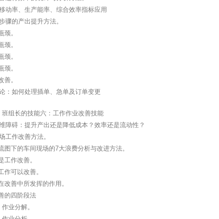
：移动率、生产能率、综合效率指标应用
五步骤的产出提升方法。
现瓶颈。
善瓶颈。
尽瓶颈。
就瓶颈。
续改善。
讨论：如何处理插单、急单及订单变更
、班组长的技能六：工作作业改善技能
思维障碍：提升产出还是降低成本？效率还是流动性？
现场工作改善方法。
值流图下的车间现场的7大浪费分析与改进方法。
么是工作改善。
些工作可以改善。
管在改善中所发挥的作用。
改善的四阶段法
：作业分解。
：作业分析。