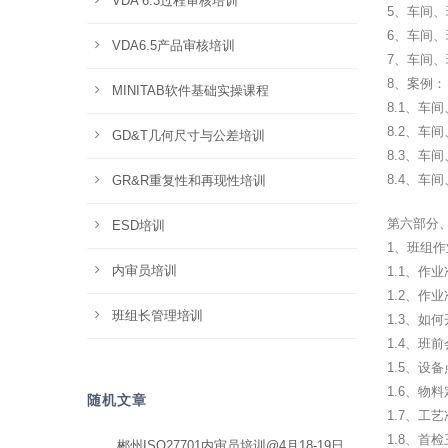
VDA 6.3过程审核培训
5、车间、
6、车间
VDA6.5产品审核培训
7、车间
8、案例：
MINITAB软件基础实操课程
8.1、车
8.2、车
GD&T几何尺寸与公差培训
8.3、车
8.4、车
GR&R重复性和再现性培训
第六部分
ESD培训
1、班组
内审员培训
1.1、作
1.2、作
班组长管理培训
1.3、如
1.4、班
1.5、设
1.6、物
随机文章
1.7、工
1.8、首
郴州ISO27701内审员培训@4月18-19日