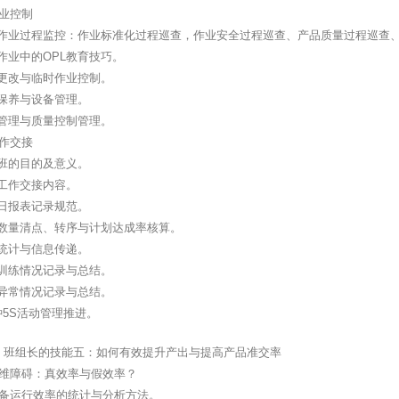
作业控制
班中作业过程监控：作业标准化过程巡查，作业安全过程巡查、产品质量过程巡查
场作业中的OPL教育技巧。
程更改与临时作业控制。
备保养与设备管理。
量管理与质量控制管理。
工作交接
接班的目的及意义。
后工作交接内容。
产日报表记录规范。
品数量清点、转序与计划达成率核算。
务统计与信息传递。
育训练情况记录与总结。
业异常情况记录与总结。
分钟5S活动管理推进。
、班组长的技能五：如何有效提升产出与提高产品准交率
思维障碍：真效率与假效率？
设备运行效率的统计与分析方法。