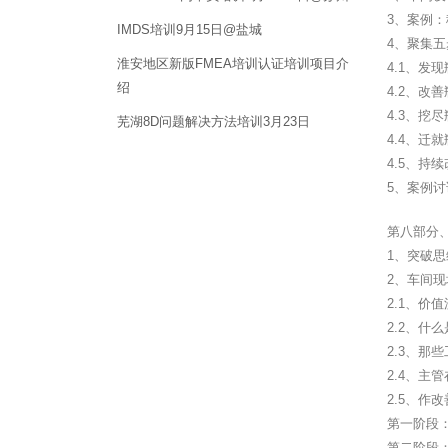
3、案例
IMDS培训9月15日@盐城
4、聚集
淮安地区新版FMEA培训认证培训项目介
4.1、发
绍
4.2、改
4.3、挖
芜湖8D问题解决方法培训3月23日
4.4、迁
4.5、持
5、案例
第八部分
1、突破
2、车间
2.1、价
2.2、什
2.3、那
2.4、主
2.5、作
第一阶段
第二阶段