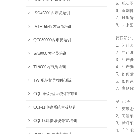
5、现状
6、鱼刺
ISO45001内审员培训
7、班组
8、未来
IATF16949内审员培训
第四部分
QC080000内审员培训
1、为什
2、生产
SA8000内审员培训
3、生产
TL9000内审员培训
4、生产班
5、如何编
TWI现场督导技能训练
6、如何
7、案例
CQI-9热处理系统评审培训
第五部分
CQI-11电镀系统审核培训
1、突破
2、问题
CQI-15焊接系统评审培训
3、标杆
4、车间