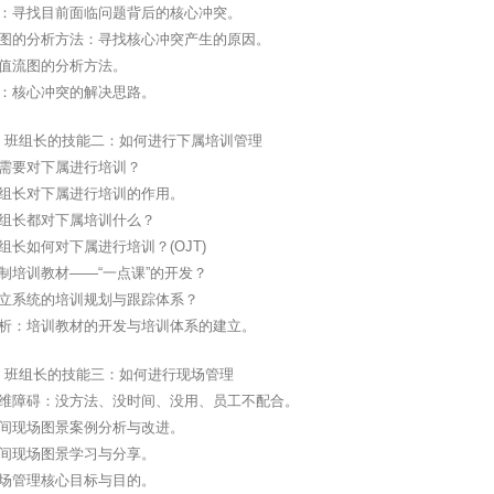
图：寻找目前面临问题背后的核心冲突。
骨图的分析方法：寻找核心冲突产生的原因。
价值流图的分析方法。
图：核心冲突的解决思路。
、班组长的技能二：如何进行下属培训管理
么需要对下属进行培训？
班组长对下属进行培训的作用。
班组长都对下属培训什么？
组长如何对下属进行培训？(OJT)
制培训教材——“一点课”的开发？
建立系统的培训规划与跟踪体系？
分析：培训教材的开发与培训体系的建立。
、班组长的技能三：如何进行现场管理
思维障碍：没方法、没时间、没用、员工不配合。
车间现场图景案例分析与改进。
车间现场图景学习与分享。
现场管理核心目标与目的。