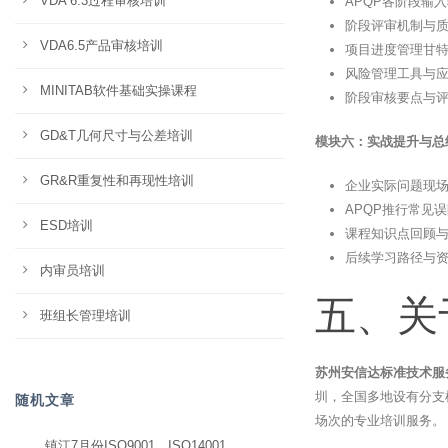
VDA 6.3过程审核培训
APQP各阶段输
阶段评审机制与质
VDA6.5产品审核培训
项目进度管理甘
风险管理工具与
MINITAB软件基础实操课程
阶段审核要点与
GD&T几何尺寸与公差培训
模块六：实战提升与总结
GR&R重复性和再现性培训
企业实际问题现
APQP推行常见
ESD培训
课程知识点回顾
后续学习路径与
内审员培训
五、关
班组长管理培训
苏州安信达标准技术服
圳，全国多地设有分支
随机文章
场次的专业培训服务。
镇江7月份ISO9001、ISO14001、