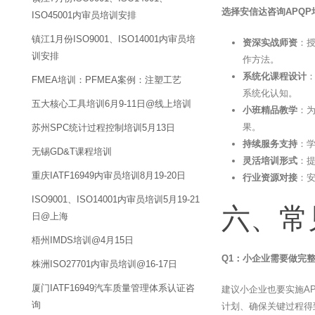
选择安信达咨询APQ
ISO45001内审员培训安排
镇江1月份ISO9001、ISO14001内审员培
资深实战师资
：
训安排
作方法。
系统化课程设计
：
FMEA培训：PFMEA案例：注塑工艺
系统化认知。
五大核心工具培训6月9-11日@线上培训
小班精品教学
：
果。
苏州SPC统计过程控制培训5月13日
持续服务支持
：
无锡GD&T课程培训
灵活培训形式
：
重庆IATF16949内审员培训8月19-20日
行业资源对接
：
ISO9001、ISO14001内审员培训5月19-21
六、常
日@上海
梧州IMDS培训@4月15日
Q1：小企业需要做完整
株洲ISO27701内审员培训@16-17日
厦门IATF16949汽车质量管理体系认证咨
建议小企业也要实施A
询
计划、确保关键过程得