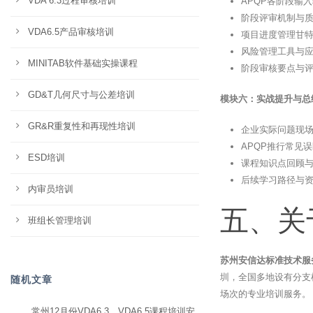
VDA 6.3过程审核培训
APQP各阶段输
阶段评审机制与质
VDA6.5产品审核培训
项目进度管理甘
风险管理工具与
MINITAB软件基础实操课程
阶段审核要点与
GD&T几何尺寸与公差培训
模块六：实战提升与总结
GR&R重复性和再现性培训
企业实际问题现
APQP推行常见
ESD培训
课程知识点回顾
后续学习路径与
内审员培训
五、关
班组长管理培训
苏州安信达标准技术服
圳，全国多地设有分支
随机文章
场次的专业培训服务。
常州12月份VDA6.3、VDA6.5课程培训安