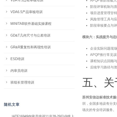
VDA 6.3过程审核培训
APQP各阶段输
阶段评审机制与质
VDA6.5产品审核培训
项目进度管理甘
风险管理工具与
MINITAB软件基础实操课程
阶段审核要点与
GD&T几何尺寸与公差培训
模块六：实战提升与总结
GR&R重复性和再现性培训
企业实际问题现
APQP推行常见
ESD培训
课程知识点回顾
后续学习路径与
内审员培训
五、关
班组长管理培训
苏州安信达标准技术服
圳，全国多地设有分支
随机文章
场次的专业培训服务。
IATF16949内审员培训11月28-29日@线上