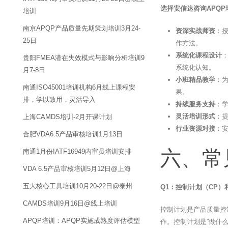
选择安信达咨询APQ
培训
南京APQP产品质量先期策划培训3月24-
资深实战师资
：
25日
作方法。
系统化课程设计
：
贵阳FMEA潜在失效模式与影响分析培训9
系统化认知。
月7-8日
小班精品教学
：
南通ISO45001培训机构6月线上课程安
果。
排，学以致用，灵活导入
持续服务支持
：
灵活培训形式
：
上海CAMDS培训-2月开课计划
行业资源对接
：
合肥VDA6.5产品审核培训1月13日
六、常
南通1月份IATF16949内审员培训安排
VDA 6.5产品审核培训5月12日@上海
五大核心工具培训10月20-22日@泰州
Q1：控制计划（CP
CAMDS培训9月16日@线上培训
控制计划是产品质量控
APQP培训：APQP实施成熟度评估模型
作。控制计划是”做什