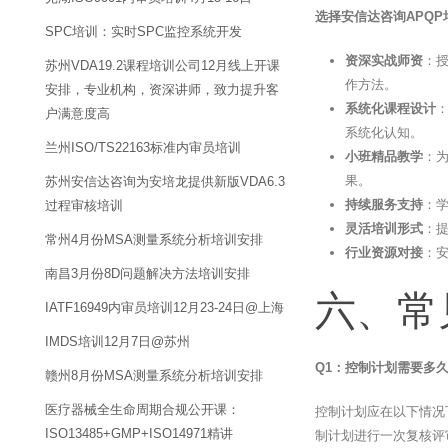
选择安信达咨询APQ
SPC培训：实时SPC监控系统开发
资深实战师资
：
苏州VDA19.2课程培训公司12月线上开课
作方法。
安排，专业机构，资深讲师，致力提升客
系统化课程设计
：
户满意度高
系统化认知。
兰州ISO/TS22163标准内审员培训
小班精品教学
：
果。
苏州安信达咨询为安培龙提供新版VDA6.3
持续服务支持
：
过程审核培训
灵活培训形式
：
常州4月份MSA测量系统分析培训安排
行业资源对接
：
南昌3月份8D问题解决方法培训安排
六、常
IATF16949内审员培训12月23-24日@上海
IMDS培训12月7日@苏州
Q1：控制计划需要多
赣州8月份MSA测量系统分析培训安排
医疗器械全生命周期合规公开课：
控制计划应在以下情况
ISO13485+GMP+ISO14971精讲
制计划进行一次复核评