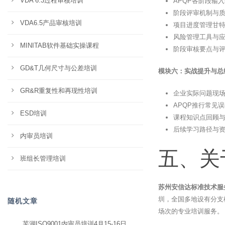
VDA 6.3过程审核培训
APQP各阶段输
阶段评审机制与质
VDA6.5产品审核培训
项目进度管理甘
风险管理工具与
MINITAB软件基础实操课程
阶段审核要点与
GD&T几何尺寸与公差培训
模块六：实战提升与总结
GR&R重复性和再现性培训
企业实际问题现
APQP推行常见
ESD培训
课程知识点回顾
后续学习路径与
内审员培训
五、关
班组长管理培训
苏州安信达标准技术服
圳，全国多地设有分支
随机文章
场次的专业培训服务。
芜湖ISO9001内审员培训4月15-16日