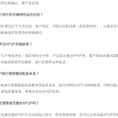
品和过程确认、量产及反馈。
制计划中的关键特性如何识别？
通常通过以下方式识别：客户指定、FMEA分析结果（高风险特性）、法规安
的检验项目和更高的检验频次。
评估APQP实施效果？
下几个维度评估：项目准时交付率、产品首次通过PPAP率、量产阶段质量问
QP实施成熟度评估模型，进行定期评估和改进。
QP推行需要哪些配套体系？
有效推行需要配套的质量管理体系支持，如ISO9001/IATF16949体系、FM
立基础质量体系，再逐步深化APQP应用。
业需要做完整的APQP吗？
业也要实施APQP方法论的核心部分。即使资源有限，也可以从简化版APQP