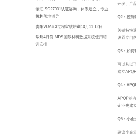
开发、产
镇江ISO27001认证咨询，体系建立，专业
机构落地辅导
Q2：控
贵阳VDA6.3过程审核培训10月11-12日
关键特性
常州4月份IMDS国际材料数据系统使用培
设置专门
训安排
Q3：如何
可以从以
建立AP
Q4：AP
APQP的
企业先建
Q5：小企
建议小企