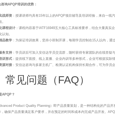
咨询APQP培训的优势：
实战师资
：授课讲师均具有15年以上的APQP项目辅导及培训经验，来自一
法。
化课程设计
：课程内容基于IATF16949五大核心工具标准要求，结合大量真
化认知。
精品教学
：为保证培训效果，坚持小班制开课，每期学员控制在15人以内，通
服务支持
：学员训后可加入安信达学员交流群，随时获得专家团队的在线答疑
培训形式
：提供线下面授、线上直播、企业内训等多种形式，企业可根据实际
资源对接
：安信达咨询与多家主机厂、检测认证机构保持长期合作，可为学员
、常见问题（FAQ）
是APQP？
Advanced Product Quality Planning）即产品质量策划，是一
作，确保产品质量满足客户要求，并在预定的时间和成本内完成产品开发。AP