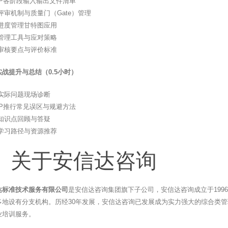
QP各阶段输入输出文件清单
评审机制与质量门（Gate）管理
进度管理甘特图应用
管理工具与应对策略
审核要点与评价标准
战提升与总结（0.5小时）
实际问题现场诊断
QP推行常见误区与规避方法
知识点回顾与答疑
学习路径与资源推荐
、关于安信达咨询
达标准技术服务有限公司
是安信达咨询集团旗下子公司，安信达咨询成立于199
多地设有分支机构。历经30年发展，安信达咨询已发展成为实力强大的综合类管
业培训服务。