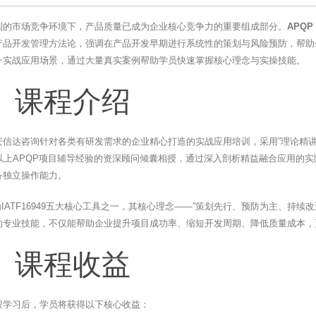
烈的市场竞争环境下，产品质量已成为企业核心竞争力的重要组成部分。
APQP（
产品开发管理方法论，强调在产品开发早期进行系统性的策划与风险预防，帮助
一实战应用场景，通过大量真实案例帮助学员快速掌握核心理念与实操技能。
、课程介绍
安信达咨询针对各类有研发需求的企业精心打造的实战应用培训，采用”理论精讲
年以上APQP项目辅导经验的资深顾问倾囊相授，通过深入剖析精益融合应用的
备独立操作能力。
为IATF16949五大核心工具之一，其核心理念——”策划先行、预防为主、持
的专业技能，不仅能帮助企业提升项目成功率、缩短开发周期、降低质量成本，
、课程收益
程学习后，学员将获得以下核心收益：