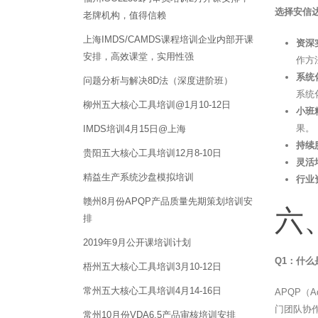
选择安信达
老牌机构，值得信赖
上海IMDS/CAMDS课程培训企业内部开课
资深
安排，高效课堂，实用性强
作方
系统
问题分析与解决8D法（深度进阶班）
系统
柳州五大核心工具培训@1月10-12日
小班
果。
IMDS培训4月15日@上海
持续
贵阳五大核心工具培训12月8-10日
灵活
精益生产系统沙盘模拟培训
行业
赣州8月份APQP产品质量先期策划培训安
六
排
2019年9月公开课培训计划
Q1：什么
梧州五大核心工具培训3月10-12日
常州五大核心工具培训4月14-16日
APQP（
门团队协
常州10月份VDA6.5产品审核培训安排