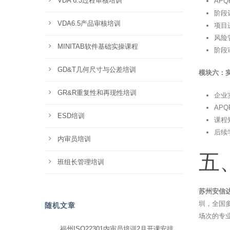
VDA 6.3过程审核培训
AP
阶段
VDA6.5产品审核培训
项目
风险
MINITAB软件基础实操课程
阶段
GD&T几何尺寸与公差培训
模块六：实
GR&R重复性和再现性培训
企业
AP
ESD培训
课程
后续
内审员培训
五
班组长管理培训
苏州安信
圳，全国
随机文章
场次的专
福州ISO22301内审员培训2月开课安排，