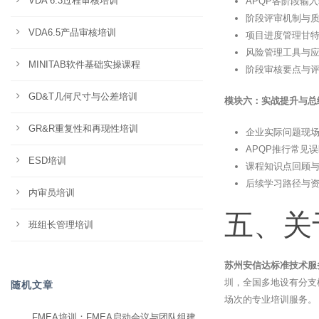
VDA 6.3过程审核培训
APQP各阶段输
阶段评审机制与质
VDA6.5产品审核培训
项目进度管理甘
风险管理工具与
MINITAB软件基础实操课程
阶段审核要点与
GD&T几何尺寸与公差培训
模块六：实战提升与总结
GR&R重复性和再现性培训
企业实际问题现
APQP推行常见
ESD培训
课程知识点回顾
后续学习路径与
内审员培训
五、关
班组长管理培训
苏州安信达标准技术服
圳，全国多地设有分支
随机文章
场次的专业培训服务。
FMEA培训：FMEA启动会议与团队组建