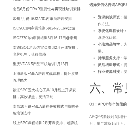
选择安信达咨询APQ
南昌6月份GR&R重复性与再现性培训安排
资深实战师资
：
常州7月份ISO27701内审员培训安排
作方法。
ISO9001内审员培训6月24-25日@盐城
系统化课程设计
：
系统化认知。
ISO27701内审员培训3月16-17日@泰州
小班精品教学
：
南通ISO13485内审员培训2月开课安排，
果。
老牌机构，值得信赖
持续服务支持
：
重庆VDA6.5产品审核培训1月13日
灵活培训形式
：
行业资源对接
：
上海新版FMEA培训实战课程：提升质量
管理能力
六、常
镇江SPC五大核心工具10月线上开课安
排，高效课堂，灵活互动
Q1：APQP每个阶段
南昌10月份FMEA潜在失效模式与影响分
析培训安排
APQP各阶段时间因行
线上SPC课程培训2月开课安排，老牌机
月，量产准备1-2个月