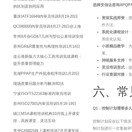
选择安信达咨询APQ
的区别及协同应用
重庆IATF16949内审员培训8月19-20日
资深实战师资
：
作方法。
QC080000内审员培训4月27-28日@上海
系统化课程设计
：
常州9月份GD&T几何与型位公差培训安排
系统化认知。
小班精品教学
：
苏州GR&R重复性与再现性培训1月14日
果。
连云港新版六大核心工具培训实战课程：
持续服务支持
：
提升质量管理能力
灵活培训形式
：
芜湖PPAP生产件批准程序培训1月20日
行业资源对接
：
现场质量问题分析与解决8D法
六、常
宁波ISO/TS22163标准内审员培训
苏州ISO27001内审员培训5月18-19日
Q1：控制计划需要多
镇江MSA课程培训机构10月线上开课安
排，高效课堂，灵活互动
控制计划应在以下情况
制计划进行一次复核评
常州CAMDS线上课程培训7月开课安排，