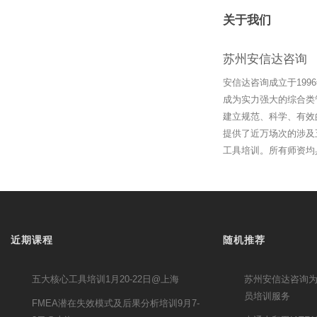
关于我们
苏州安信达咨询
安信达咨询成立于19
成为实力强大的综合类
建立规范、科学、有效
提供了近万场次的涉及
工具培训。所有师资均
近期课程
随机推荐
五大核心工具培训1月20-22日@上海
苏州安信达咨询为
员培训服务
FMEA潜在失效模式及后果分析培训9月7-