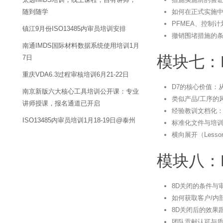
如何在正式实施
随到随学
PFMEA、控制
镇江9月份ISO13485内审员培训安排
撤销围堵措施的
南通IMDS国际材料数据系统使用培训1月
模块七：
7日
重庆VDA6.3过程审核培训6月21-22日
D7的核心价值：
南京新版六大核心工具培训公开课：专业
类似产品/工序的
讲师授课，报名通道已开启
经验教训文档化
ISO13485内审员培训1月18-19日@泰州
标准化文件与培
横向展开（Lesso
模块八：
8D关闭的条件与
如何获取客户/内
8D关闭后的效果
团队贡献认可与