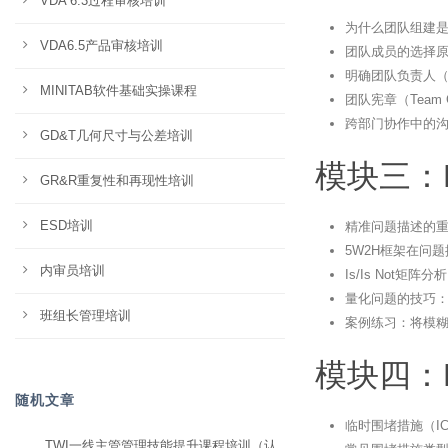
VDA 6.3过程审核培训
为什么团队组建是
VDA6.5产品审核培训
团队成员的选择
明确团队负责人（Te
MINITAB软件基础实操课程
团队宪章（Team 
跨部门协作中的
GD&T几何尺寸与公差培训
模块三：
GR&R重复性和再现性培训
ESD培训
精准问题描述的
5W2H框架在问
内审员培训
Is/Is Not矩
量化问题的技巧
班组长管理培训
案例练习：将模
模块四：
随机文章
临时围堵措施（I
TWI一线主管管理技能提升课程培训（认