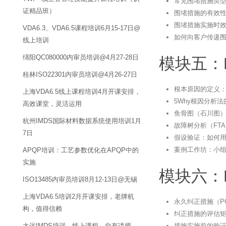
常见围堵措施类
证精品班）
围堵措施的有效
围堵措施实施时效
VDA6.3、VDA6.5课程培训6月15-17日@
如何向客户传递
线上培训
绵阳QC080000内审员培训@4月27-28日
模块五：
桂林ISO22301内审员培训@4月26-27日
根本原因的定义
上海VDA6.5线上课程培训4月开课安排，
5Why根因分析
高效课堂，灵活运用
鱼骨图（石川图
杭州IMDS国际材料数据系统使用培训1月
故障树分析（FT
7日
假设验证：如何
案例工作坊：小
APQP培训：工艺参数优化在APQP中的
实施
模块六：
ISO13485内审员培训8月12-13日@无锡
上海VDA6.5培训2月开课安排，老牌机
永久纠正措施（P
构，值得信赖
纠正措施的评估
措施实施前的验
太远IMDS培训，线上课程，自有讲师，