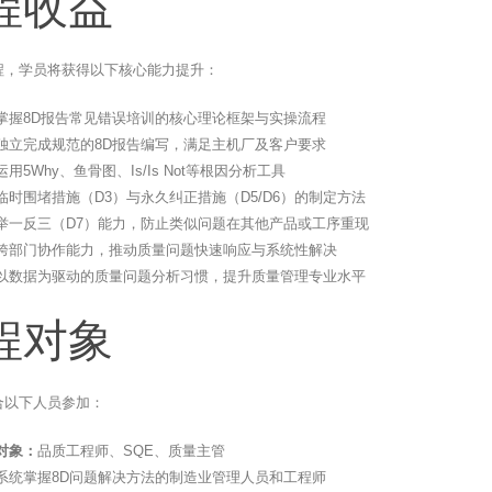
程收益
程，学员将获得以下核心能力提升：
掌握8D报告常见错误培训的核心理论框架与实操流程
独立完成规范的8D报告编写，满足主机厂及客户要求
用5Why、鱼骨图、Is/Is Not等根因分析工具
临时围堵措施（D3）与永久纠正措施（D5/D6）的制定方法
举一反三（D7）能力，防止类似问题在其他产品或工序重现
跨部门协作能力，推动质量问题快速响应与系统性解决
以数据为驱动的质量问题分析习惯，提升质量管理专业水平
程对象
合以下人员参加：
对象：
品质工程师、SQE、质量主管
系统掌握8D问题解决方法的制造业管理人员和工程师