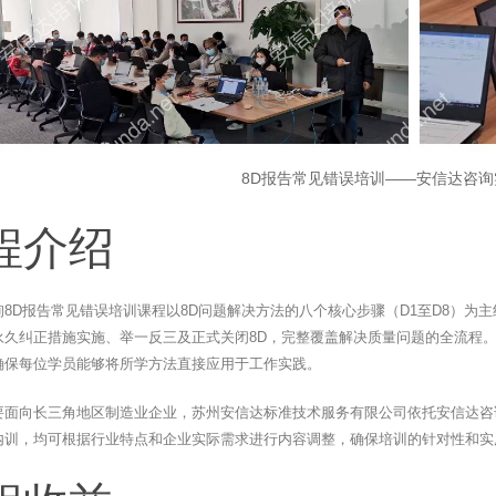
8D报告常见错误培训——安信达咨
程介绍
询8D报告常见错误培训课程以8D问题解决方法的八个核心步骤（D1至D8）
永久纠正措施实施、举一反三及正式关闭8D，完整覆盖解决质量问题的全流程。
确保每位学员能够将所学方法直接应用于工作实践。
要面向长三角地区制造业企业，苏州安信达标准技术服务有限公司依托安信达咨
内训，均可根据行业特点和企业实际需求进行内容调整，确保培训的针对性和实