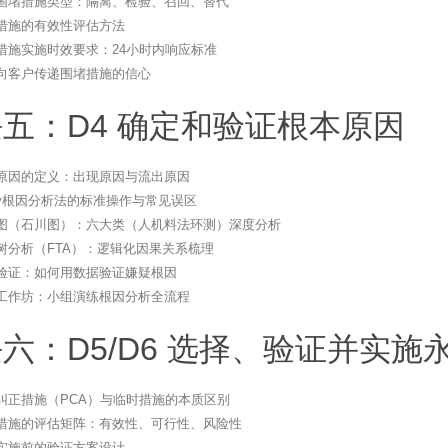
围堵措施类型：隔离、检验、召回、替代
措施的有效性评估方法
措施实施时效要求：24小时内响应标准
向客户传递围堵措施的信心
五：D4 确定和验证根本原因
原因的定义：出现原因与流出原因
hy根因分析法的标准操作与常见误区
图（石川图）：六大类（人机料法环测）深度分析
树分析（FTA）：逻辑化因果关系梳理
验证：如何用数据验证嫌疑根因
工作坊：小组演练根因分析全流程
六：D5/D6 选择、验证并实施
纠正措施（PCA）与临时措施的本质区别
措施的评估矩阵：有效性、可行性、风险性
实施前的验证方案设计