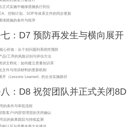
在正式实施中确保措施执行到位
MEA、控制计划、SOP等体系文件的同步更新
围堵措施的条件与程序
七：D7 预防再发生与横向展开
的核心价值：从个别问题到系统性预防
产品/工序的风险识别与评估方法
教训文档化：如何建立质量知识库
化文件与培训材料的更新机制
开（Lessons Learned）的企业实施路径
八：D8 祝贺团队并正式关闭8D
关闭的条件与审批流程
获取客户/内部管理层的关闭确认
关闭后的效果跟踪与持续监测
贡献认可与质量改善文化建设