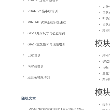
VDA 6.3过程审核培训
为什
VDA6.5产品审核培训
团队
明确团
MINITAB软件基础实操课程
团队宪
跨部
GD&T几何尺寸与公差培训
模块
GR&R重复性和再现性培训
ESD培训
精准
5W
内审员培训
Is/
量化
班组长管理培训
案例
模块
随机文章
临时
VDA6.3过程审核培训11月9-10日@泰州