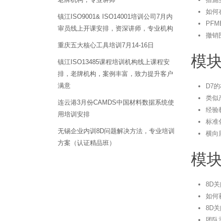
如何
镇江ISO9001& ISO14001培训公司7月内
PF
审员线上开课安排，资深讲师，专业机构
撤销
重庆五大核心工具培训7月14-16日
模块
镇江ISO13485课程培训机构线上课程安
排，老牌机构，案例丰富，致力提升客户
满意
D7
类似
连云港3月份CAMDS中国材料数据系统使
经验
用培训安排
标准
无锡企业内训8D问题解决方法，专业培训
横向展
方案（认证精品班）
模块
8D
如何
8D
团队