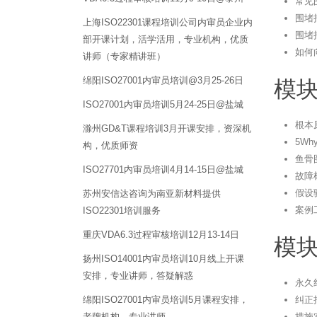
常见
围堵
上海ISO22301课程培训公司内审员企业内
围堵
部开课计划，活学活用，专业机构，优质
如何
讲师（专家精讲班）
绵阳ISO27001内审员培训@3月25-26日
模块
ISO27001内审员培训5月24-25日@盐城
根本
滁州GD&T课程培训3月开课安排，资深机
5W
构，优质师资
鱼骨
ISO27701内审员培训4月14-15日@盐城
故障
假设
苏州安信达咨询为南亚新材料提供
案例
ISO22301培训服务
重庆VDA6.3过程审核培训12月13-14日
模块
扬州ISO14001内审员培训10月线上开课
安排，专业讲师，答疑解惑
永久
纠正
绵阳ISO27001内审员培训5月课程安排，
措施
老牌机构，专业讲师