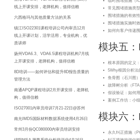
临时围堵措施（I
线上开课安排，老牌机构，值得信赖
常见围堵措施类
围堵措施的有效
六西格玛与其他质量方法的关系
围堵措施实施时效
镇江ISO22301课程培训公司内审员12月
如何向客户传递
线上开课计划，活学活用，专业机构，优
质讲师
模块五：
扬州VDA6.3、VDA6.5课程培训机构7月线
上开课安排，老牌机构，值得信赖
根本原因的定义
5Why根因分析
8D培训——如何评估和提升8D报告质量的
鱼骨图（石川图
管理方法
故障树分析（FT
南通APQP课程培训2月开课安排，老牌机
假设验证：如何
构，值得信赖
案例工作坊：小
ISO27001内审员培训7月21-22日@苏州
模块六：
南允IMDS国际材料数据系统使用4月26日
常州3月份QC080000内审员培训安排
永久纠正措施（P
纠正措施的评估
绵阳MSA 测量系统分析培训@4月16日