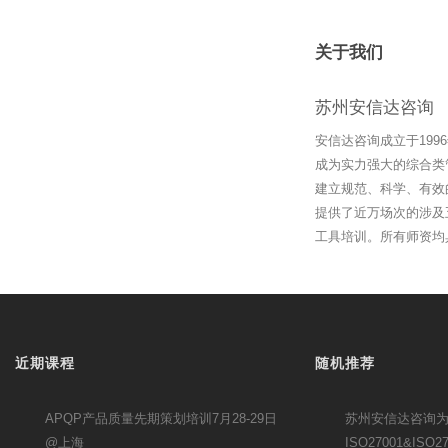
关于我们
苏州安信达咨询
安信达咨询成立于19
成为实力强大的综合类
建立规范、科学、有效
提供了近万场次的涉及
工具培训。所有师资均
近期课程
随机推荐
APQP产品质量先期策划培训7月28-29日
苏州安信达咨询
@上海
ISO27001&ISO