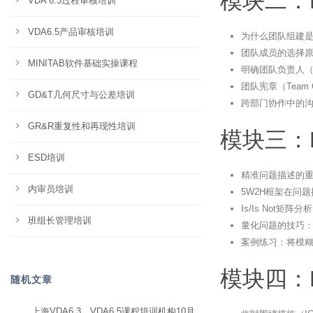
模块二：
VDA 6.3过程审核培训
VDA6.5产品审核培训
为什么团队组建是
团队成员的选择
MINITAB软件基础实操课程
明确团队负责人（Te
团队宪章（Team 
GD&T几何尺寸与公差培训
跨部门协作中的
GR&R重复性和再现性培训
模块三：
ESD培训
精准问题描述的
内审员培训
5W2H框架在问
Is/Is Not矩
班组长管理培训
量化问题的技巧
案例练习：将模
模块四：
随机文章
上海VDA6.3、VDA6.5课程培训机构10月