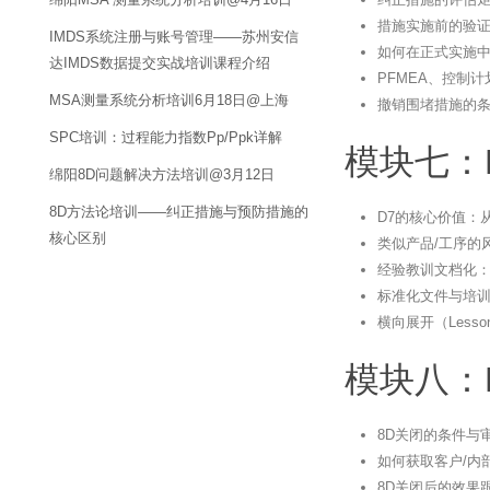
措施实施前的验
IMDS系统注册与账号管理——苏州安信
如何在正式实施
达IMDS数据提交实战培训课程介绍
PFMEA、控制
MSA测量系统分析培训6月18日@上海
撤销围堵措施的
SPC培训：过程能力指数Pp/Ppk详解
模块七：
绵阳8D问题解决方法培训@3月12日
8D方法论培训——纠正措施与预防措施的
D7的核心价值：
核心区别
类似产品/工序的
经验教训文档化
标准化文件与培
横向展开（Lesso
模块八：
8D关闭的条件与
如何获取客户/内
8D关闭后的效果