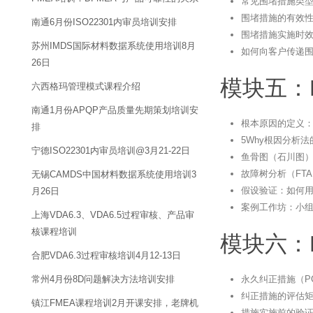
常见围堵措施类
围堵措施的有效
南通6月份ISO22301内审员培训安排
围堵措施实施时效
苏州IMDS国际材料数据系统使用培训8月
如何向客户传递
26日
模块五：
六西格玛管理模式课程介绍
南通1月份APQP产品质量先期策划培训安
根本原因的定义
排
5Why根因分析
宁德ISO22301内审员培训@3月21-22日
鱼骨图（石川图
故障树分析（FT
无锡CAMDS中国材料数据系统使用培训3
假设验证：如何
月26日
案例工作坊：小
上海VDA6.3、VDA6.5过程审核、产品审
核课程培训
模块六：
合肥VDA6.3过程审核培训4月12-13日
永久纠正措施（P
常州4月份8D问题解决方法培训安排
纠正措施的评估
镇江FMEA课程培训2月开课安排，老牌机
措施实施前的验