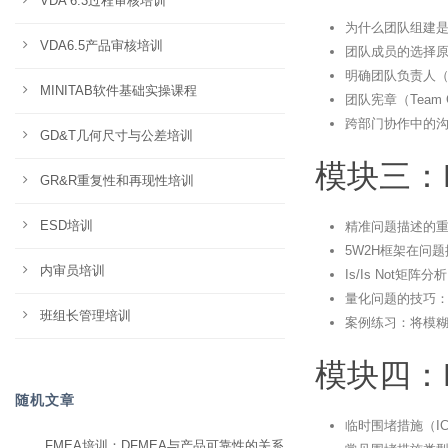
VDA 6.3过程审核培训
为什么团队组建是
VDA6.5产品审核培训
团队成员的选择
明确团队负责人（Te
MINITAB软件基础实操课程
团队宪章（Team 
跨部门协作中的
GD&T几何尺寸与公差培训
模块三：
GR&R重复性和再现性培训
ESD培训
精准问题描述的
5W2H框架在问
内审员培训
Is/Is Not矩
量化问题的技巧
班组长管理培训
案例练习：将模
模块四：
随机文章
临时围堵措施（I
FMEA培训：DFMEA与产品可靠性的关系