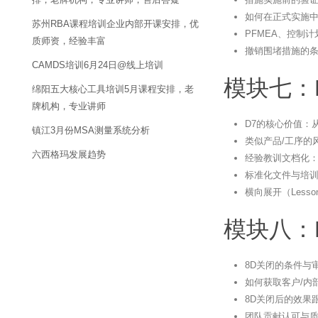
如何在正式实施
苏州RBA课程培训企业内部开课安排，优
PFMEA、控制
质师资，经验丰富
撤销围堵措施的
CAMDS培训6月24日@线上培训
模块七：
绵阳五大核心工具培训5月课程安排，老
牌机构，专业讲师
D7的核心价值：
镇江3月份MSA测量系统分析
类似产品/工序的
六西格玛发展趋势
经验教训文档化
标准化文件与培
横向展开（Lesso
模块八：
8D关闭的条件与
如何获取客户/内
8D关闭后的效果
团队贡献认可与