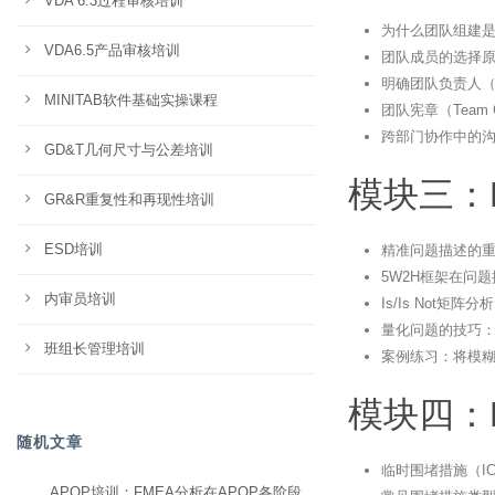
VDA 6.3过程审核培训
为什么团队组建是
VDA6.5产品审核培训
团队成员的选择
明确团队负责人（Te
MINITAB软件基础实操课程
团队宪章（Team 
跨部门协作中的
GD&T几何尺寸与公差培训
模块三：
GR&R重复性和再现性培训
ESD培训
精准问题描述的
5W2H框架在问
内审员培训
Is/Is Not矩
量化问题的技巧
班组长管理培训
案例练习：将模
模块四：
随机文章
临时围堵措施（I
APQP培训：FMEA分析在APQP各阶段