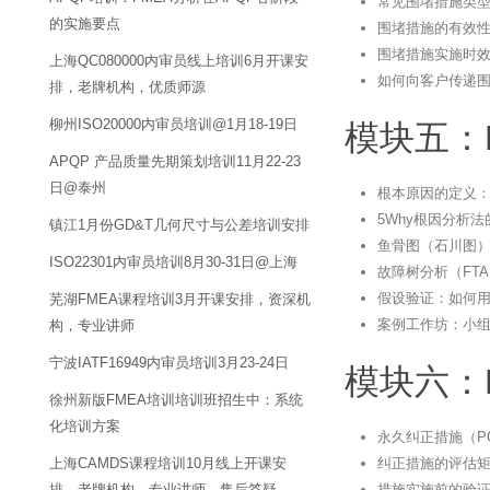
常见围堵措施类
的实施要点
围堵措施的有效
围堵措施实施时效
上海QC080000内审员线上培训6月开课安
如何向客户传递
排，老牌机构，优质师源
柳州ISO20000内审员培训@1月18-19日
模块五：
APQP 产品质量先期策划培训11月22-23
日@泰州
根本原因的定义
5Why根因分析
镇江1月份GD&T几何尺寸与公差培训安排
鱼骨图（石川图
ISO22301内审员培训8月30-31日@上海
故障树分析（FT
假设验证：如何
芜湖FMEA课程培训3月开课安排，资深机
案例工作坊：小
构，专业讲师
宁波IATF16949内审员培训3月23-24日
模块六：
徐州新版FMEA培训培训班招生中：系统
化培训方案
永久纠正措施（P
纠正措施的评估
上海CAMDS课程培训10月线上开课安
措施实施前的验
排，老牌机构，专业讲师，售后答疑