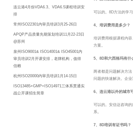
连云港4月份VDA6.3、VDA6.5课程培训安
可以的。8D方法的学
排
常州ISO22301内审员培训3月25-26日
4、培训费用是多少？
APQP产品质量先期策划培训11月22-23日
培训费用根据课程内容
@苏州
方案。
泉州ISO9001& ISO14001& ISO45001内
5、8D和六西格玛有什
审员培训2月开课安排，老牌机构，值得
信赖
两者都是问题解决方法
杭州ISO20000内审员培训1月14-15日
问题的快速解决。企业
ISO13485+GMP+ISO14971三体系贯通实
6、连云港以外的城市
战公开课招生简章
可以的。安信达咨询的
系。
7、8D培训有证书吗？