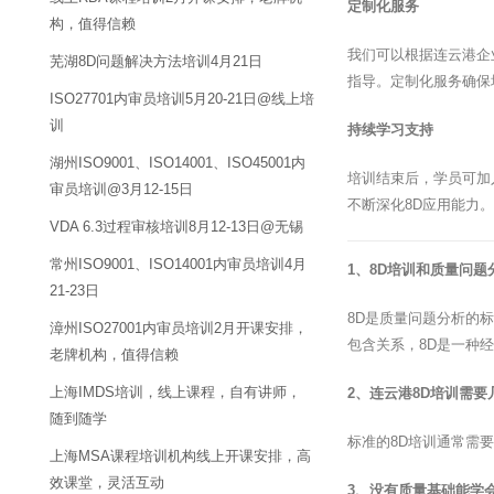
定制化服务
构，值得信赖
我们可以根据连云港企
芜湖8D问题解决方法培训4月21日
指导。定制化服务确保
ISO27701内审员培训5月20-21日@线上培
训
持续学习支持
湖州ISO9001、ISO14001、ISO45001内
培训结束后，学员可加
审员培训@3月12-15日
不断深化8D应用能力。
VDA 6.3过程审核培训8月12-13日@无锡
常州ISO9001、ISO14001内审员培训4月
1、8D培训和质量问
21-23日
8D是质量问题分析的
漳州ISO27001内审员培训2月开课安排，
包含关系，8D是一种
老牌机构，值得信赖
上海IMDS培训，线上课程，自有讲师，
2、连云港8D培训需要
随到随学
标准的8D培训通常需
上海MSA课程培训机构线上开课安排，高
效课堂，灵活互动
3、没有质量基础能学会