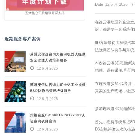
Date
12 5 月 2026
/
五大核心工具培训开课安排
在连云港地区的企业发
诉，都需要一套系统化的问
近期服务客户案例
8D方法最初由福特汽
法强调团队协作与系统
苏州安信达咨询为银河机器人提供
安全管理人员培训服务
本次连云港8D问题解
12 6 月 2026
精髓。课程采用理论讲
在连云港参加8D培训
苏州安信达咨询为富士达工业提供
真实的生产现场，让您
ESD防静电管理培训服务
12 6 月 2026
参加连云港8D问题解
招银金服ISO9001&ISO22301认
证咨询项目启动
首先，您将系统掌握8D
D6实施并确认永久措
12 6 月 2026