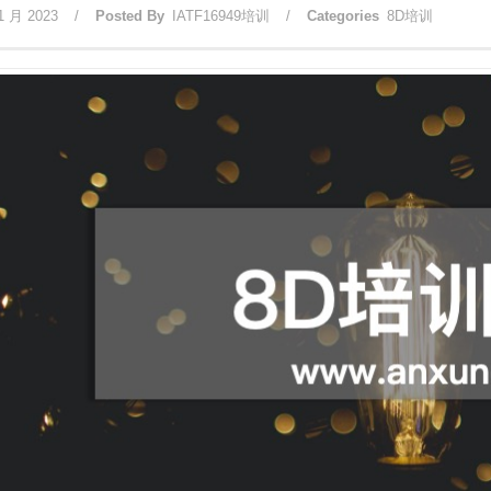
1 月 2023
/
Posted By
IATF16949培训
/
Categories
8D培训