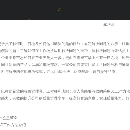
8D培训
使学员了解何时、何地及如何运用解决问题的技巧；界定解决问题的八步；认识
地解决问题；了解如何在工作场所应用解决问题的技巧；就解决问题而评估员工
，企业主都苦思如何在产业界先人一步，进而在消费市场上占有一席之地，所凭
不同且新颖的产品，以满足市场需求。一家公司若能善用员工「问题分析与解決
分析与解決的逻辑思考模式，并运用8D手法，达成解决问题与提升品质。
可以帮助企业的各级管理者、工程师和班组长等人员能够有效的采用8D工作方
的能力，有效的提升公司的质量管理水平，提高顾客满意度，实现质量能力、顾
什么是8D?
8D工作方法介绍