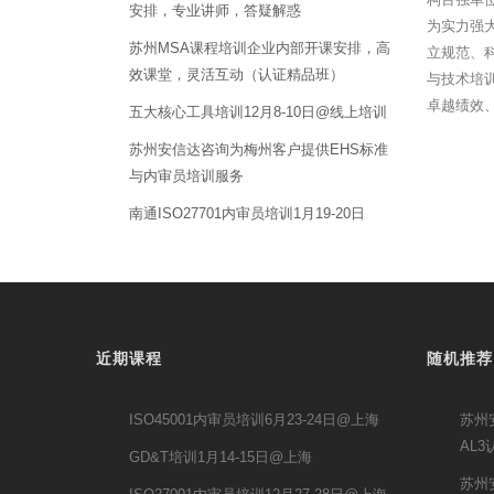
安排，专业讲师，答疑解惑
为实力强
苏州MSA课程培训企业内部开课安排，高
立规范、
效课堂，灵活互动（认证精品班）
与技术培训
卓越绩效
五大核心工具培训12月8-10日@线上培训
苏州安信达咨询为梅州客户提供EHS标准
与内审员培训服务
南通ISO27701内审员培训1月19-20日
近期课程
随机推荐
ISO45001内审员培训6月23-24日@上海
苏州
AL
GD&T培训1月14-15日@上海
苏州