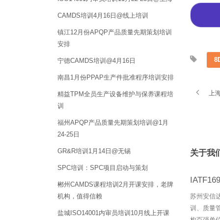
CAMDS培训4月16日@线上培训
镇江12月份APQP产品质量先期策划培训
安排
8
宁德CAMDS培训@4月16日
南昌1月份PPAP生产件批准程序培训安排
上
精益TPM全员生产设备维护与保养课程培
训
福州APQP产品质量先期策划培训@1月
24-25日
GR&R培训1月14日@无锡
关于我
SPC培训：SPC项目启动与策划
IATF1
郴州CAMDS课程培训2月开课安排，老牌
机构，值得信赖
苏州安信
训、质量
盐城ISO14001内审员培训10月线上开课
构百强单