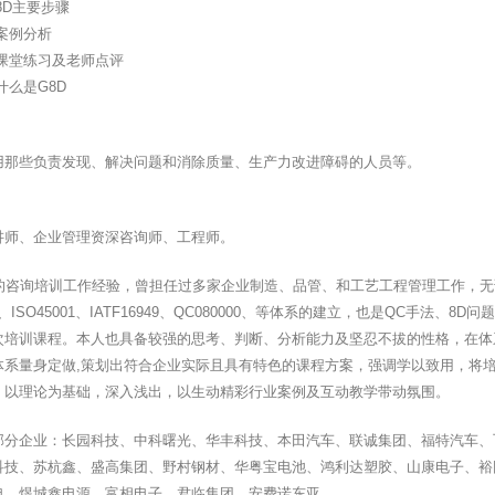
8D主要步骤
案例分析
 课堂练习及老师点评
什么是G8D
用那些负责发现、解决问题和消除质量、生产力改进障碍的人员等。
讲师、企业管理资深咨询师、工程师。
年的咨询培训工作经验，曾担任过多家企业制造、品管、和工艺工程管理工作，无论
001、ISO45001、IATF16949、QC080000、等体系的建立，也是QC手
次培训课程。本人也具备较强的思考、判断、分析能力及坚忍不拔的性格，在体
体系量身定做,策划出符合企业实际且具有特色的课程方案，强调学以致用，将
，以理论为基础，深入浅出，以生动精彩行业案例及互动教学带动氛围。
部分企业：长园科技、中科曙光、华丰科技、本田汽车、联诚集团、福特汽车、
科技、苏杭鑫、盛高集团、野村钢材、华粤宝电池、鸿利达塑胶、山康电子、裕
电、煜城鑫电源、富相电子、君临集团、安费诺东亚。