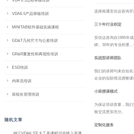
VDA 6.3过程审核培训
选择南通安信达咨询开
VDA6.5产品审核培训
三十年行业积淀
MINITAB软件基础实操课程
安信达咨询自1995
GD&T几何尺寸与公差培训
碑。30年的专业积累
GR&R重复性和再现性培训
实战型讲师团队
ESD培训
我们的讲师均来自知名
企业的实际情况调整课
内审员培训
小班授课模式
班组长管理培训
为保证培训质量，我们
验交流更加充分。
随机文章
定制化服务
镇江VDA6.3五大工具课程10月线上开课