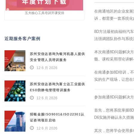
在南通地区的企业发展
五大核心工具培训开课安排
诉，都需要一套系统化的问
8D方法最初由福特汽
近期服务客户案例
法强调团队协作与系统
本次南通8D问题解决
苏州安信达咨询为银河机器人提供
髓。课程采用理论讲解
安全管理人员培训服务
12 6 月 2026
在南通参加8D培训，
实的生产现场，让您在
苏州安信达咨询为富士达工业提供
ESD防静电管理培训服务
参加南通8D问题解决
12 6 月 2026
首先，您将系统掌握8D
招银金服ISO9001&ISO22301认
D6实施并确认永久措
证咨询项目启动
12 6 月 2026
其次，您将学会使用多