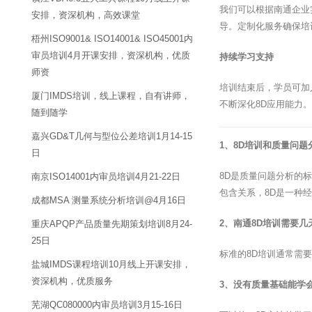
我们可以根据南通企业
安排，资深机构，高效课堂
导。定制化服务确保培
梧州ISO9001& ISO14001& ISO45001内
审员培训4月开课安排，资深机构，优质
持续学习支持
师资
培训结束后，学员可加
厦门IMDS培训，线上课程，自有讲师，
不断深化8D应用能力。
随到随学
嘉兴GD&T几何与型位公差培训1月14-15
1、8D培训和质量问
日
8D是质量问题分析的
南京ISO14001内审员培训4月21-22日
包含关系，8D是一种
成都MSA 测量系统分析培训@4月16日
2、南通8D培训需要几
重庆APQP产品质量先期策划培训8月24-
25日
标准的8D培训通常需
盐城IMDS课程培训10月线上开课安排，
资深机构，优质服务
3、没有质量基础能学会
芜湖QC080000内审员培训3月15-16日