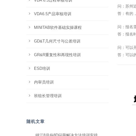
VDA 6.3过程审核培训
问：苏州
答：有的
VDA6.5产品审核培训
问：报名
MINITAB软件基础实操课程
答：报名
GD&T几何尺寸与公差培训
问：可以
GR&R重复性和再现性培训
答：可以
ESD培训
内审员培训
班组长管理培训
随机文章
镇江8月份8D问题解决方法培训安排