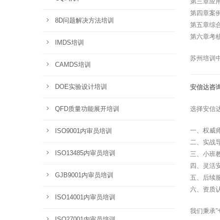
第三章应
第四章案
8D问题解决方法培训
第五章综
第六章考
IMDS培训
苏州培训
CAMDS培训
DOE实验设计培训
安信达咨
QFD质量功能展开培训
选择安信
一、权威
ISO9001内审员培训
二、实战
ISO13485内审员培训
三、小班
四、灵活
GJB9001内审员培训
五、后续
六、资质
ISO14001内审员培训
我们秉承
ISO27001内审员培训