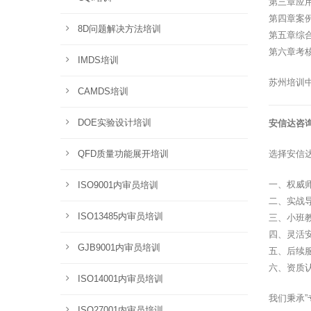
第三章应
第四章案
8D问题解决方法培训
第五章综
第六章考
IMDS培训
苏州培训
CAMDS培训
DOE实验设计培训
安信达咨
QFD质量功能展开培训
选择安信
一、权威
ISO9001内审员培训
二、实战
ISO13485内审员培训
三、小班
四、灵活
GJB9001内审员培训
五、后续
六、资质
ISO14001内审员培训
我们秉承
ISO27001内审员培训