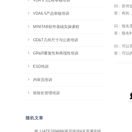
VDA 6.3过程审核培训
问：苏州
答：有的
VDA6.5产品审核培训
问：报名
MINITAB软件基础实操课程
答：报名
GD&T几何尺寸与公差培训
问：可以
GR&R重复性和再现性培训
答：可以
ESD培训
内审员培训
班组长管理培训
随机文章
线上IATF16949内审员培训4月开课安排，