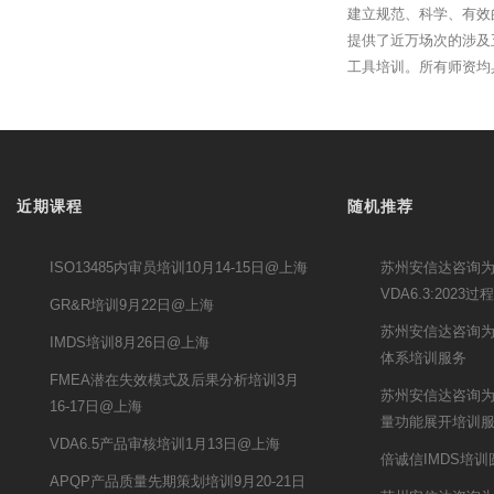
建立规范、科学、有效
提供了近万场次的涉及
工具培训。所有师资均
近期课程
随机推荐
ISO13485内审员培训10月14-15日@上海
苏州安信达咨询
VDA6.3:202
GR&R培训9月22日@上海
苏州安信达咨询
IMDS培训8月26日@上海
体系培训服务
FMEA潜在失效模式及后果分析培训3月
苏州安信达咨询为
16-17日@上海
量功能展开培训
VDA6.5产品审核培训1月13日@上海
倍诚信IMDS培
APQP产品质量先期策划培训9月20-21日