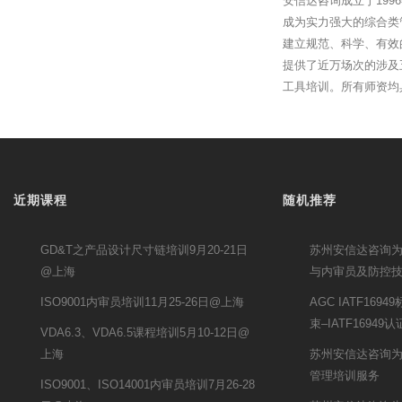
安信达咨询成立于19
成为实力强大的综合类
建立规范、科学、有效
提供了近万场次的涉及
工具培训。所有师资均
近期课程
随机推荐
GD&T之产品设计尺寸链培训9月20-21日
苏州安信达咨询为
@上海
与内审员及防控
ISO9001内审员培训11月25-26日@上海
AGC IATF16
束–IATF16949
VDA6.3、VDA6.5课程培训5月10-12日@
上海
苏州安信达咨询
管理培训服务
ISO9001、ISO14001内审员培训7月26-28